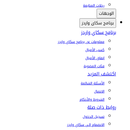
رحلات المتابعة
الوجهات
برنامج سكاي واردز
برنامج سكاي واردز
معلومات عن برنامج سكاي واردز
كسب الأميال
إنفاق الأميال
فئات العضوية
اكتشف المزيد
الأسئلة الشائعة
الاتصال
الشروط والأحكام
روابط ذات صلة
تسجيل الدخول
الانضمام إلى سكاي واردز