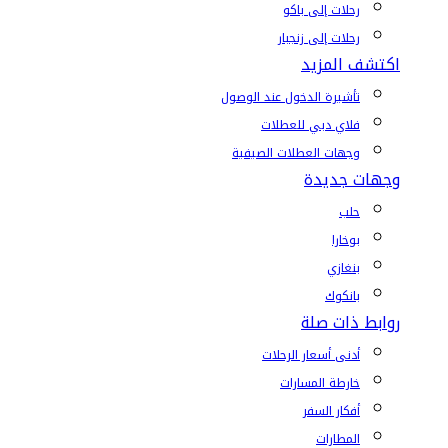
رحلات إلى باكو
رحلات إلى زنجبار
اكتشف المزيد
تأشيرة الدخول عند الوصول
فلاي دبي للعطلات
وجهات العطلات الصيفية
وجهات جديدة
حلب
بوخارا
بنغازي
بانكوك
روابط ذات صلة
أدنى أسعار الرحلات
خارطة المسارات
أفكار السفر
المطارات