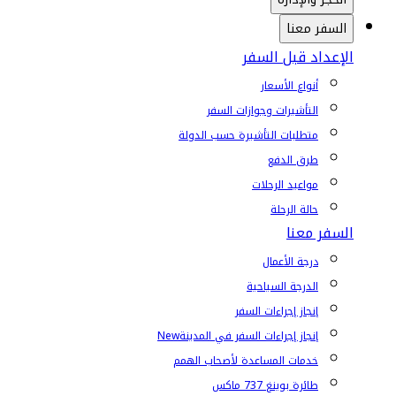
السفر معنا
الإعداد قبل السفر
أنواع الأسعار
التأشيرات وجوازات السفر
متطلبات التأشيرة حسب الدولة
طرق الدفع
مواعيد الرحلات
حالة الرحلة
السفر معنا
درجة الأعمال
الدرجة السياحية
إنجاز إجراءات السفر
إنجاز إجراءات السفر في المدينة
New
خدمات المساعدة لأصحاب الهمم
طائرة بوينغ 737 ماكس