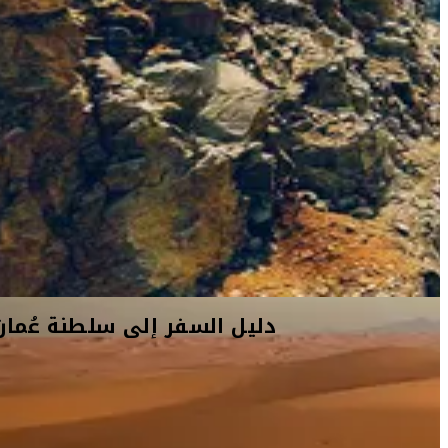
دليل السفر إلى سلطنة عُمان
تمتاز سلطنة عُمان بأصالة تاريخها الغني وبمعالمها الطبيعية الساحرة.
من الوديان والجبال البهية وصولاً إلى شواطئها الذهبية، تزخر سلطنة عُما
بالمواقع التي تحلو زيارتها. ابدأ رحلتك بالاطلاع على ثقافة سلطنة عُمان