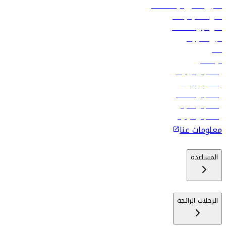
تسجيل الدخول لوكلاء السفر
أدنى أسعار الرحلات
فلاي دبي للعطلات
تأجير السيارات
فنادق
الوظائف
رحلات إلى تبيليسي
رحلات إلى الرياض
رحلات إلى مسقط
رحلات إلى ماليه
رحلات إلى كولومبو
معلومات عنا
المساعدة
الرحلات الرائجة