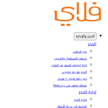
الحجز والإدارة
الحجز
حجز الرحلات
خدمات الإستقبال والترحيب
إنجاز إجراءات السفر من المنزل
الحجز مع رمز ترويجي
حجز رحلة طيران + فندق
محطة توقف في دبي
New
إدارة الحجز
إدارة الحجز
الترقية إلى درجة الأعمال