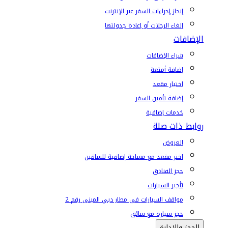
إنجاز إجراءات السفر عبر الإنترنت
إلغاء الرحلات أو إعادة جدولتها
الإضافات
شراء الإضافات
إضافة أمتعة
اختيار مقعد
إضافة تأمين السفر
خدمات إضافية
روابط ذات صلة
العروض
اختر مقعد مع مساحة إضافية للساقين
حجز الفنادق
تأجير السيارات
مواقف السيارات في مطار دبي المبنى رقم 2
حجز سيارة مع سائق
الحجز والإدارة