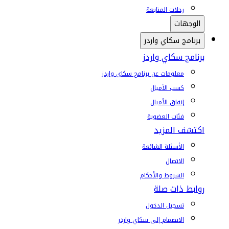
رحلات المتابعة
الوجهات
برنامج سكاي واردز
برنامج سكاي واردز
معلومات عن برنامج سكاي واردز
كسب الأميال
إنفاق الأميال
فئات العضوية
اكتشف المزيد
الأسئلة الشائعة
الاتصال
الشروط والأحكام
روابط ذات صلة
تسجيل الدخول
الانضمام إلى سكاي واردز