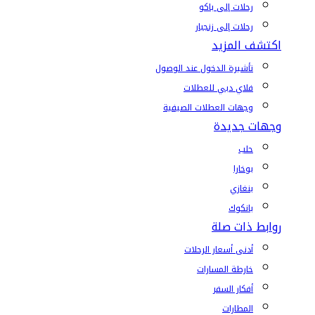
رحلات إلى باكو
رحلات إلى زنجبار
اكتشف المزيد
تأشيرة الدخول عند الوصول
فلاي دبي للعطلات
وجهات العطلات الصيفية
وجهات جديدة
حلب
بوخارا
بنغازي
بانكوك
روابط ذات صلة
أدنى أسعار الرحلات
خارطة المسارات
أفكار السفر
المطارات