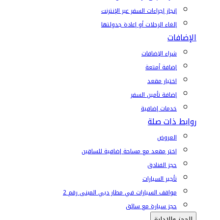
إنجاز إجراءات السفر عبر الإنترنت
إلغاء الرحلات أو إعادة جدولتها
الإضافات
شراء الإضافات
إضافة أمتعة
اختيار مقعد
إضافة تأمين السفر
خدمات إضافية
روابط ذات صلة
العروض
اختر مقعد مع مساحة إضافية للساقين
حجز الفنادق
تأجير السيارات
مواقف السيارات في مطار دبي المبنى رقم 2
حجز سيارة مع سائق
الحجز والإدارة