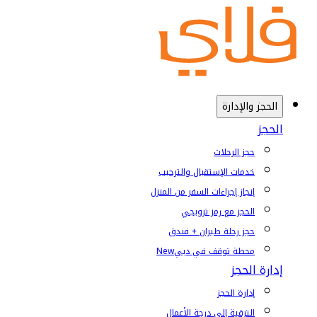
الحجز والإدارة
الحجز
حجز الرحلات
خدمات الإستقبال والترحيب
إنجاز إجراءات السفر من المنزل
الحجز مع رمز ترويجي
حجز رحلة طيران + فندق
محطة توقف في دبي
New
إدارة الحجز
إدارة الحجز
الترقية إلى درجة الأعمال