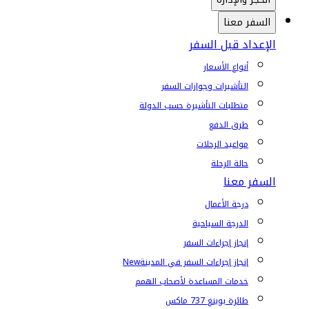
السفر معنا
الإعداد قبل السفر
أنواع الأسعار
التأشيرات وجوازات السفر
متطلبات التأشيرة حسب الدولة
طرق الدفع
مواعيد الرحلات
حالة الرحلة
السفر معنا
درجة الأعمال
الدرجة السياحية
إنجاز إجراءات السفر
إنجاز إجراءات السفر في المدينة
New
خدمات المساعدة لأصحاب الهمم
طائرة بوينغ 737 ماكس