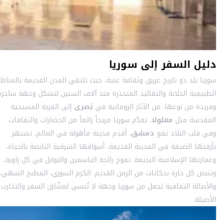
دليل السفر إلى سوريا
سوريا بلد ذو تاريخ عريق وثقافة غنية، حيث تلتقي المدن القديمة بالمناظر
الطبيعية الخلابة والتقاليد المتجذرة منذ آلاف السنين لتشكل وجهة ساحرة
وفريدة من نوعها. من الآثار الرومانية في
بُصرى
إلى القرية المسيحية
المقدسة مثل
معلولا
، تقدّم سوريا مزيجاً رائعاً من الحضارات والثقافات.
وفي قلب البلاد تقع
دمشق
، أقدم مدينة مأهولة في العالم، تشتهر
بأزقتها الضيقة في المدينة القديمة، أسواقها الشرقية النابضة بالحياة،
وعمارتها الإسلامية البديعة. تفوح رائحة الياسمين والتوابل في كل زاوية،
وتنبض كل حارة بحكايات من الزمن القديم. الكرم السوري، المطبخ الشهي،
والأصالة الثقافية تجعل من سوريا وجهة لا تُنسى لعشّاق السفر والتجارب
الأصيلة.