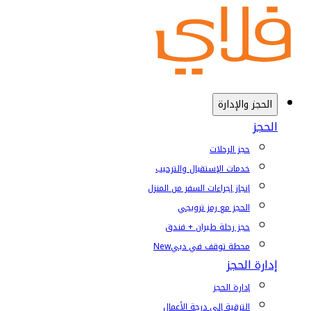
الحجز والإدارة
الحجز
حجز الرحلات
خدمات الإستقبال والترحيب
إنجاز إجراءات السفر من المنزل
الحجز مع رمز ترويجي
حجز رحلة طيران + فندق
محطة توقف في دبي
New
إدارة الحجز
إدارة الحجز
الترقية إلى درجة الأعمال