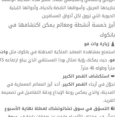
بتاريخها العريق، وأسواقها النابضة بالحياة، وأجوائها الليلية
الحيوية التي تروق لكل أذواق المسافرين.
أبرز خمسة أنشطة ومعالم يمكن اكتشافها في
بانكوك
🛕
زيارة وات فو
استمتع بمشاهدة المعابد الملكية المذهلة في بانكوك مثل
وات
فو
، حيث يمكنك رؤية تمثال بوذا المستلقي الذي يبلغ ا
متراً وطوله 46 متراً.
👑
استكشاف القصر الكبير
تجوّل في أرجاء
القصر الكبير
، أحد أبرز المعالم المعمارية في
المدينة، والذي يعكس روعة الإبداع ودقة التفاصيل في تصميمه
الفريد.
🛍️
التسوّق في سوق تشاتوتشاك لعطلة نهاية الأسبوع
تمشّ في مختلف الأقسام وابحث عن صفقات رابحة في
سوق