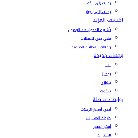
رحلات إلى باكو
رحلات إلى زنجبار
اكتشف المزيد
تأشيرة الدخول عند الوصول
فلاي دبي للعطلات
وجهات العطلات الصيفية
وجهات جديدة
حلب
بوخارا
بنغازي
بانكوك
روابط ذات صلة
أدنى أسعار الرحلات
خارطة المسارات
أفكار السفر
المطارات