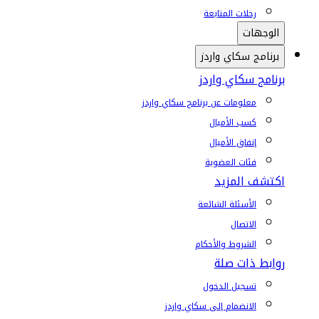
رحلات المتابعة
الوجهات
برنامج سكاي واردز
برنامج سكاي واردز
معلومات عن برنامج سكاي واردز
كسب الأميال
إنفاق الأميال
فئات العضوية
اكتشف المزيد
الأسئلة الشائعة
الاتصال
الشروط والأحكام
روابط ذات صلة
تسجيل الدخول
الانضمام إلى سكاي واردز