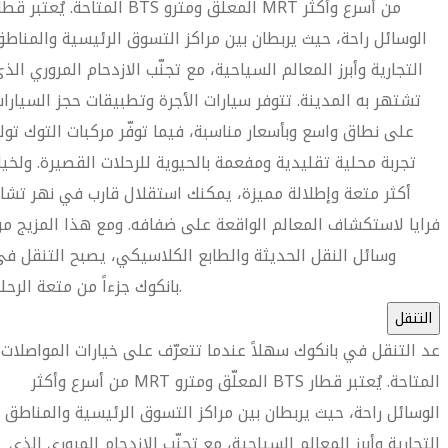
المتاحة. يُعتبر قطار BTS المعلّق ومترو MRT من أسرع وأ
الوسائل راحة، حيث يربطان بين مراكز التسوق الرئيسية والمناط
التجارية وأبرز المعالم السياحية، مع تجنّب الازدحام المروري الذ
تشتهر به المدينة. تتوفر سيارات الأجرة وتطبيقات حجز السيارا
على نطاق واسع وبأسعار مناسبة، فيما توفّر مركبات التوك تو
تجربة محلية تقليدية ومفعمة بالحيوية للرحلات القصيرة. ولخيا
أكثر متعة وإطلالة مميزة، يمكنك استقلال قارب في نهر تشا
فرايا لاستكشاف المعالم الواقعة على ضفافه. ومع هذا المزيج م
وسائل النقل الحديثة والطابع الكلاسيكي، يصبح التنقل ف
بانكوك جزءاً من متعة الرحلة.
التنقل
ُعد التنقل في بانكوك سهلاً عندما تتعرّف على خيارات المواصلات
المتاحة. يُعتبر قطار BTS المعلّق ومترو MRT من أسرع وأكثر
الوسائل راحة، حيث يربطان بين مراكز التسوق الرئيسية والمناطق
التجارية وأبرز المعالم السياحية، مع تجنّب الازدحام المروري الذي