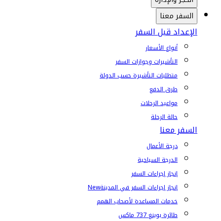
السفر معنا
الإعداد قبل السفر
أنواع الأسعار
التأشيرات وجوازات السفر
متطلبات التأشيرة حسب الدولة
طرق الدفع
مواعيد الرحلات
حالة الرحلة
السفر معنا
درجة الأعمال
الدرجة السياحية
إنجاز إجراءات السفر
إنجاز إجراءات السفر في المدينة
New
خدمات المساعدة لأصحاب الهمم
طائرة بوينغ 737 ماكس