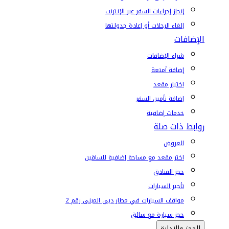
إنجاز إجراءات السفر عبر الإنترنت
إلغاء الرحلات أو إعادة جدولتها
الإضافات
شراء الإضافات
إضافة أمتعة
اختيار مقعد
إضافة تأمين السفر
خدمات إضافية
روابط ذات صلة
العروض
اختر مقعد مع مساحة إضافية للساقين
حجز الفنادق
تأجير السيارات
مواقف السيارات في مطار دبي المبنى رقم 2
حجز سيارة مع سائق
الحجز والإدارة