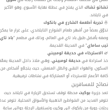
تشاتو تشاك
الذي يفتح في عطلة نهاية الأسبوع، وهو الأكبر
في تايلاند.
🍜
تجربة أطعمة الشارع في بانكوك
تذوّق بعضاً من أشهر طعام الشوارع التايلاندي، على غرار ما يمكن
وصفه بأفضل طبق باد تاي في العالم، وذلك في مطعم "
باد تاي
تيب ساماي
" في المدينة القديمة.
🌿
الاسترخاء في حديقة لومبيني
خذ استراحة في
حديقة لومبيني
، وهي ملاذ داخل المدينة يعمّه
السكون، والهواء النقي والظل المنعش، حيث يتجمّع أشخاص من
كافة الأعمار للاسترخاء أو المشاركة في نشاطات ترفيهية.
نصائح للمسافرين
تعد جزيرة
بوكيت
محطة توقف تستحق الزيارة في تايلاند حيث
تتوفر العديد من الشواطئ الذهبية والأسواق المحلية. تتوفر عدة
رحلات جوية من بانكوك الى بوكيت وتستغرق الرحلة حوالي ساعة