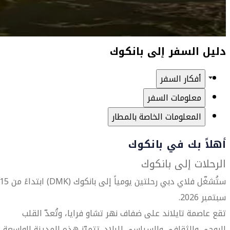
دليل السفر إلى بانكوك
أفكار السفر
معلومات السفر
المعلومات الخاصة بالمطار
أهلاً بك في بانكوك
الرحلات إلى بانكوك
ستُشغّل فلاي دبي رحلتين يومياً إلى بانكوك (DMK) ابتداءً من
سبتمبر 2026.
تقع عاصمة تايلاند على ضفاف نهر تشاو فرايا، وتُعدّ القلب
الروحي والثقافي والسياسي للبلاد. تتميّز هذه المدينة الواسعة