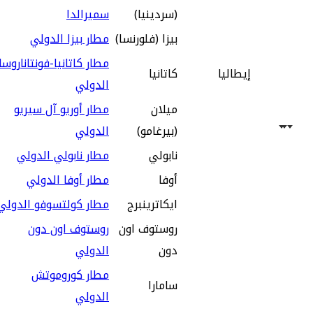
(سردينيا)
سميرالدا
بيزا (فلورنسا)
مطار بيزا الدولي
مطار كاتانيا-فونتاناروسا
إيطاليا
كاتانيا
الدولي
ميلان
مطار أوريو آل سيريو
(بيرغامو)
الدولي
نابولي
مطار نابولي الدولي
أوفا
مطار أوفا الدولي
ايكاترينبرج
مطار كولتسوفو الدولي
روستوف اون
روستوف اون دون
دون
الدولي
مطار كوروموتش
سامارا
الدولي