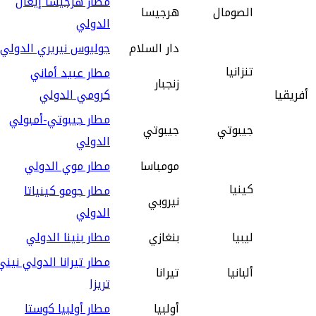
مطار هرجيسا إيغال
الصومال
هرجيسا
الدولي
دار السلام
جوليوس نيريري الدولي
تنزانيا
مطار عبيد أماني
زنجبار
أفريقيا
كرومي الدولي
مطار جيبوتي-أمبولي
جيبوتي
جيبوتي
الدولي
مومباسا
مطار موي الدولي
كينيا
مطار جومو كينياتا
نيروبي
الدولي
ليبيا
بنغازي
مطار بنينا الدولي
مطار تيرانا الدولي نيني
ألبانيا
تيرانا
تريزا
أولبيا
مطار أولبيا كوستا