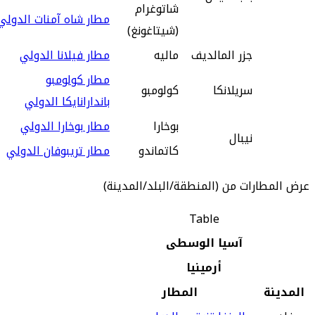
شاتوغرام
مطار شاه آمنات الدولي
(شيتاغونغ)
جزر المالديف
ماليه
مطار فيلانا الدولي
مطار كولومبو
سريلانكا
كولومبو
باندارانايكا الدولي
بوخارا
مطار بوخارا الدولي
نيبال
كاتماندو
مطار تريبوفان الدولي
عرض المطارات من (المنطقة/البلد/المدينة)
Table
آسيا الوسطى
أرمينيا
المدينة
المطار