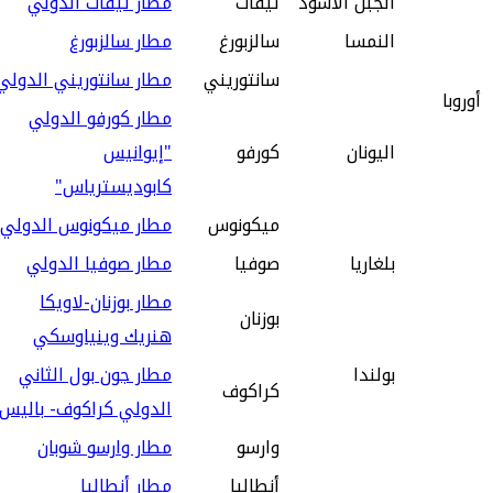
الجبل الأسود
تيفات
مطار تيفات الدولي
النمسا
سالزبورغ
مطار سالزبورغ
سانتوريني
مطار سانتوريني الدولي
أوروبا
مطار كورفو الدولي
اليونان
كورفو
"إيوانيس
كابوديسترياس"
ميكونوس
مطار ميكونوس الدولي
بلغاريا
صوفيا
مطار صوفيا الدولي
مطار بوزنان-لاويكا
بوزنان
هنريك وينياوسكي
بولندا
مطار جون بول الثاني
كراكوف
الدولي كراكوف- باليس
وارسو
مطار وارسو شوبان
أنطاليا
مطار أنطاليا