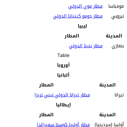
مومباسا
مطار موي الدولي
نيروبي
مطار جومو كينياتا الدولي
ليبيا
المدينة
المطار
بنغازي
مطار بنينا الدولي
Table
أوروبا
ألبانيا
المدينة
المطار
تيرانا
مطار تيرانا الدولي نيني تريزا
إيطاليا
المدينة
المطار
أولبيا (سردينيا)
مطار أولبيا كوستا سميرالدا