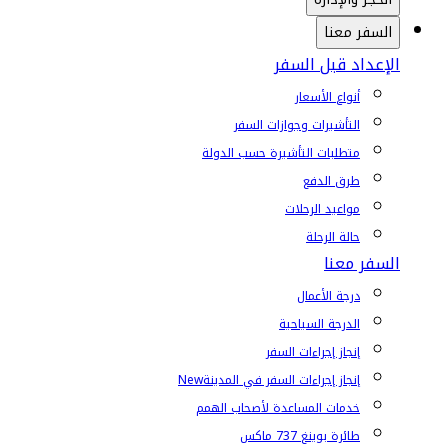
السفر معنا
الإعداد قبل السفر
أنواع الأسعار
التأشيرات وجوازات السفر
متطلبات التأشيرة حسب الدولة
طرق الدفع
مواعيد الرحلات
حالة الرحلة
السفر معنا
درجة الأعمال
الدرجة السياحية
إنجاز إجراءات السفر
إنجاز إجراءات السفر في المدينة
New
خدمات المساعدة لأصحاب الهمم
طائرة بوينغ 737 ماكس