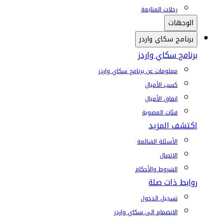
رحلات المتابعة
الوجهات
برنامج سكاي واردز
برنامج سكاي واردز
معلومات عن برنامج سكاي واردز
كسب الأميال
إنفاق الأميال
فئات العضوية
اكتشف المزيد
الأسئلة الشائعة
الاتصال
الشروط والأحكام
روابط ذات صلة
تسجيل الدخول
الانضمام إلى سكاي واردز