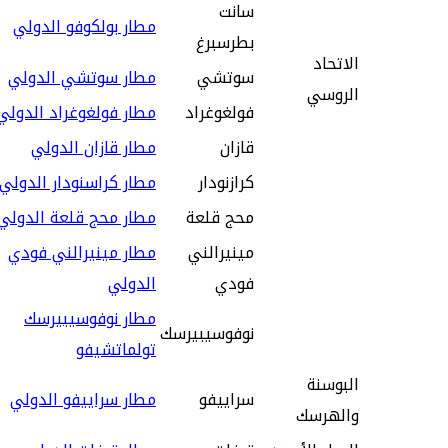
سانت
مطار بولكوفو الدولي
بطرسبرغ
الاتحاد
سوتشي
مطار سوتشي الدولي
الروسي
فولغوغراد
مطار فولغوغراد الدولي
قازان
مطار قازان الدولي
كرازنودار
مطار كراسنودار الدولي
محج قلعة
مطار محج قلعة الدولي
مينيرالني
مطار مينيرالني فودي
فودي
الدولي
مطار نوفوسيبيرسك
نوفوسيبيرسك
تولماتشيفو
البوسنة
سراييفو
مطار سراييفو الدولي
والهرسك