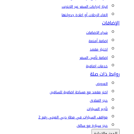
إنجاز إجراءات السفر عبر الإنترنت
إلغاء الرحلات أو إعادة جدولتها
الإضافات
شراء الإضافات
إضافة أمتعة
اختيار مقعد
إضافة تأمين السفر
خدمات إضافية
روابط ذات صلة
العروض
اختر مقعد مع مساحة إضافية للساقين
حجز الفنادق
تأجير السيارات
مواقف السيارات في مطار دبي المبنى رقم 2
حجز سيارة مع سائق
الحجز والإدارة