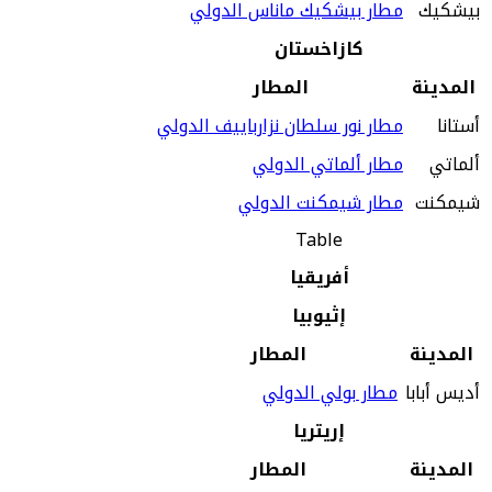
بيشكيك
مطار بيشكيك ماناس الدولي
كازاخستان
المدينة
المطار
أستانا
مطار نور سلطان نزارباييف الدولي
ألماتي
مطار ألماتي الدولي
شيمكنت
مطار شيمكنت الدولي
Table
أفريقيا
إثيوبيا
المدينة
المطار
أديس أبابا
مطار بولي الدولي
إريتريا
المدينة
المطار