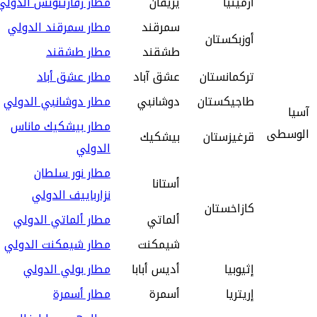
أرمينيا
يريفان
مطار زفارتنوتس الدولي
سمرقند
مطار سمرقند الدولي
أوزبكستان
طشقند
مطار طشقند
تركمانستان
عشق آباد
مطار عشق أباد
طاجيكستان
دوشانبي
مطار دوشانبي الدولي
آسيا
مطار بيشكيك ماناس
الوسطى
قرغيزستان
بيشكيك
الدولي
مطار نور سلطان
أستانا
نزارباييف الدولي
كازاخستان
ألماتي
مطار ألماتي الدولي
شيمكنت
مطار شيمكنت الدولي
إثيوبيا
أديس أبابا
مطار بولي الدولي
إريتريا
أسمرة
مطار أسمرة