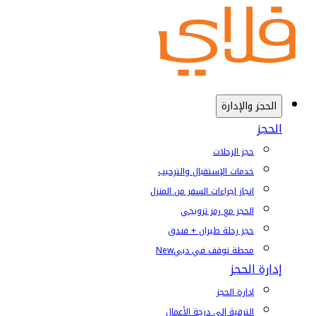
الحجز والإدارة
الحجز
حجز الرحلات
خدمات الإستقبال والترحيب
إنجاز إجراءات السفر من المنزل
الحجز مع رمز ترويجي
حجز رحلة طيران + فندق
محطة توقف في دبي
New
إدارة الحجز
إدارة الحجز
الترقية إلى درجة الأعمال