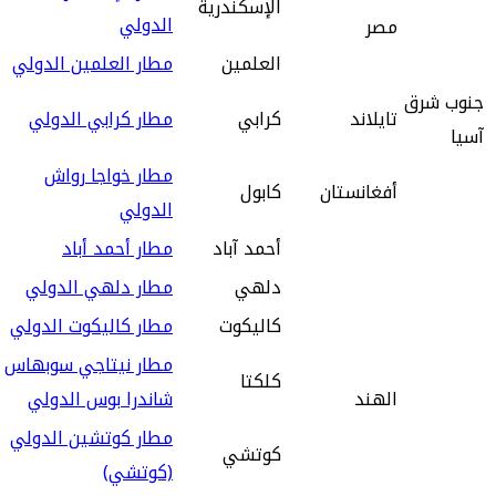
الإسكندرية
الدولي
مصر
العلمين
مطار العلمين الدولي
جنوب شرق
تايلاند
كرابي
مطار كرابي الدولي
آسيا
مطار خواجا رواش
أفغانستان
كابول
الدولي
أحمد آباد
مطار أحمد أباد
دلهي
مطار دلهي الدولي
كاليكوت
مطار كاليكوت الدولي
مطار نيتاجي سوبهاس
كلكتا
الهند
شاندرا بوس الدولي
مطار كوتشين الدولي
كوتشي
(كوتشي)