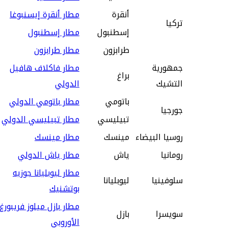
أنقرة
مطار أنقرة إيسنبوغا
تركيا
إسطنبول
مطار إسطنبول
طرابزون
مطار طرابزون
جمهورية
مطار فاكلاف هافيل
براغ
التشيك
الدولي
باتومي
مطار باتومي الدولي
جورجيا
تبيليسي
مطار تبيليسي الدولي
روسيا البيضاء
مينسك
مطار مينسك
رومانيا
ياش
مطار ياش الدولي
مطار ليوبليانا جوزيه
سلوفينيا
ليوبليانا
بوتشنيك
مطار بازل ميلوز فريبورغ
سويسرا
بازل
الأوروبي