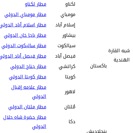
لكناو
مطار لكناو
مومباي
مطار مومباي الدولي
إسلام آباد
مطار اسلام أباد الدولي
بيشاور
مطار باجا خان الدولي
سيالكوت
مطار ساليكوت الدولي
شبه القارة
فيصل أباد
مطار فيصل أباد الدولي
الهندية
باكستان
كراتشي
مطار جناح الدولي
كويتا
مطار كويتا الدولي
مطار علامه إقبال
لاهور
الدولي
مُلتان
مطار ملتان الدولي
مطار حضرة شاه جلال
دكا
الدولي
بنجلاديش