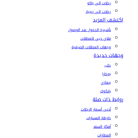
رحلات إلى باكو
رحلات إلى زنجبار
اكتشف المزيد
تأشيرة الدخول عند الوصول
فلاي دبي للعطلات
وجهات العطلات الصيفية
وجهات جديدة
حلب
بوخارا
بنغازي
بانكوك
روابط ذات صلة
أدنى أسعار الرحلات
خارطة المسارات
أفكار السفر
المطارات