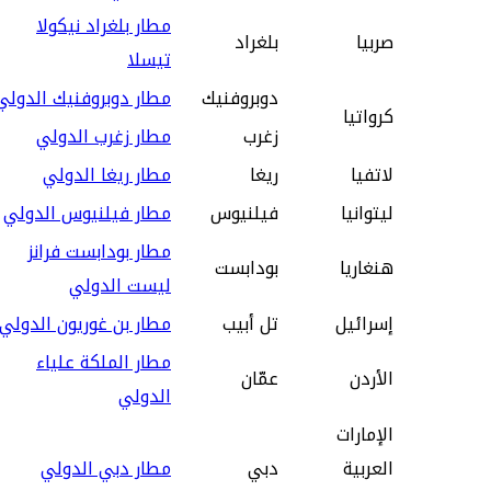
مطار بلغراد نيكولا
صربيا
بلغراد
تيسلا
دوبروفنيك
مطار دوبروفنيك الدولي
كرواتيا
زغرب
مطار زغرب الدولي
لاتفيا
ريغا
مطار ريغا الدولي
ليتوانيا
فيلنيوس
مطار فيلنيوس الدولي
مطار بودابست فرانز
هنغاريا
بودابست
ليست الدولي
إسرائيل
تل أبيب
مطار بن غوريون الدولي
مطار الملكة علياء
الأردن
عمّان
الدولي
الإمارات
العربية
دبي
مطار دبي الدولي