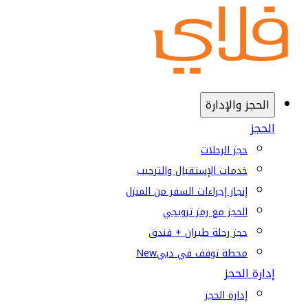
الحجز والإدارة
الحجز
حجز الرحلات
خدمات الإستقبال والترحيب
إنجاز إجراءات السفر من المنزل
الحجز مع رمز ترويجي
حجز رحلة طيران + فندق
محطة توقف في دبي
New
إدارة الحجز
إدارة الحجز