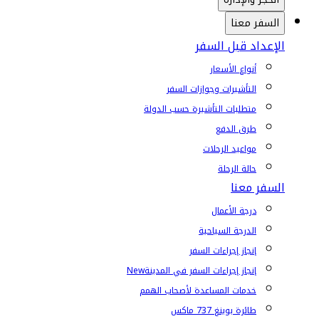
السفر معنا
الإعداد قبل السفر
أنواع الأسعار
التأشيرات وجوازات السفر
متطلبات التأشيرة حسب الدولة
طرق الدفع
مواعيد الرحلات
حالة الرحلة
السفر معنا
درجة الأعمال
الدرجة السياحية
إنجاز إجراءات السفر
إنجاز إجراءات السفر في المدينة
New
خدمات المساعدة لأصحاب الهمم
طائرة بوينغ 737 ماكس