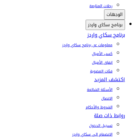
رحلات المتابعة
الوجهات
برنامج سكاي واردز
برنامج سكاي واردز
معلومات عن برنامج سكاي واردز
كسب الأميال
إنفاق الأميال
فئات العضوية
اكتشف المزيد
الأسئلة الشائعة
الاتصال
الشروط والأحكام
روابط ذات صلة
تسجيل الدخول
الانضمام إلى سكاي واردز