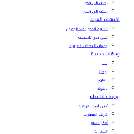
رحلات إلى باكو
رحلات إلى زنجبار
اكتشف المزيد
تأشيرة الدخول عند الوصول
فلاي دبي للعطلات
وجهات العطلات الصيفية
وجهات جديدة
حلب
بوخارا
بنغازي
بانكوك
روابط ذات صلة
أدنى أسعار الرحلات
خارطة المسارات
أفكار السفر
المطارات