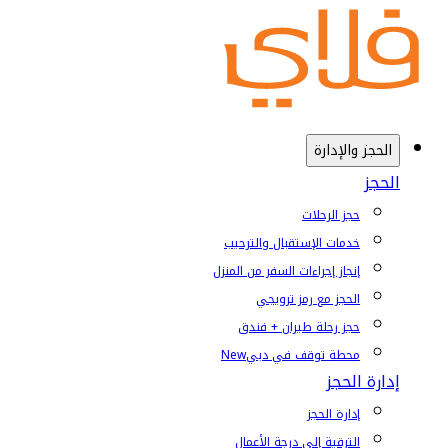
الحجز والإدارة
الحجز
حجز الرحلات
خدمات الإستقبال والترحيب
إنجاز إجراءات السفر من المنزل
الحجز مع رمز ترويجي
حجز رحلة طيران + فندق
محطة توقف في دبي
New
إدارة الحجز
إدارة الحجز
الترقية إلى درجة الأعمال