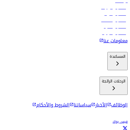
الوظائف
رحلات إلى تبيليسي
رحلات إلى الرياض
رحلات إلى مسقط
رحلات إلى ماليه
رحلات إلى كولومبو
معلومات عنا
المساعدة
الرحلات الرائجة
الوظائف
الأخبار
سياساتنا
الشروط والأحكام
فيس بوك