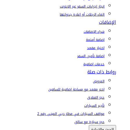
إنجاز إجراءات السفر عبر الإنترنت
إلغاء الرحلات أو إعادة جدولتها
الإضافات
شراء الإضافات
إضافة أمتعة
اختيار مقعد
إضافة تأمين السفر
خدمات إضافية
روابط ذات صلة
العروض
اختر مقعد مع مساحة إضافية للساقين
حجز الفنادق
تأجير السيارات
مواقف السيارات في مطار دبي المبنى رقم 2
حجز سيارة مع سائق
الحجز والإدارة