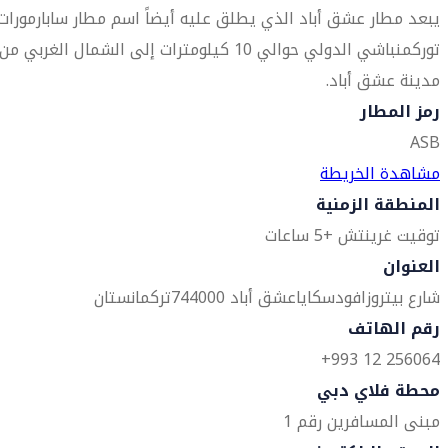
يبعد مطار عشق أباد الذي يطلق عليه أيضاً اسم مطار سابارمورات
توركمنباشي الدولي حوالي 10 كيلومترات إلى الشمال الغربي من
مدينة عشق أباد.
رمز المطار
ASB
مشاهدة الخريطة
المنطقة الزمنية
توقيت غرينتش +5 ساعات
العنوان
شارع بيتروزافودسكايا
عشق أباد 744000
تركمانستان
رقم الهاتف
256064 12 993+
محطة فلاي دبي
مبنى المسافرين رقم 1