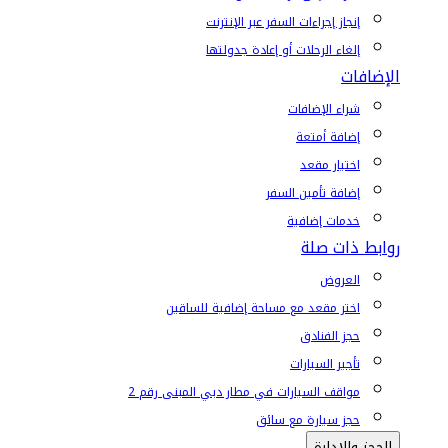
إنجاز إجراءات السفر عبر الإنترنت
إلغاء الرحلات أو إعادة جدولتها
الإضافات
شراء الإضافات
إضافة أمتعة
اختيار مقعد
إضافة تأمين السفر
خدمات إضافية
روابط ذات صلة
العروض
اختر مقعد مع مساحة إضافية للساقين
حجز الفنادق
تأجير السيارات
مواقف السيارات في مطار دبي المبنى رقم 2
حجز سيارة مع سائق
الحجز والإدارة