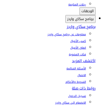
رحلات المتابعة
الوجهات
برنامج سكاي واردز
برنامج سكاي واردز
معلومات عن برنامج سكاي واردز
كسب الأميال
إنفاق الأميال
فئات العضوية
اكتشف المزيد
الأسئلة الشائعة
الاتصال
الشروط والأحكام
روابط ذات صلة
تسجيل الدخول
الانضمام إلى سكاي واردز