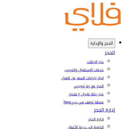
الحجز والإدارة
الحجز
حجز الرحلات
خدمات الإستقبال والترحيب
إنجاز إجراءات السفر من المنزل
الحجز مع رمز ترويجي
حجز رحلة طيران + فندق
محطة توقف في دبي
New
إدارة الحجز
إدارة الحجز
الترقية إلى درجة الأعمال