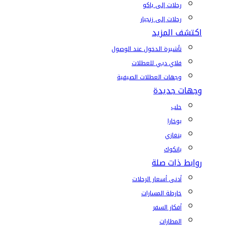
رحلات إلى باكو
رحلات إلى زنجبار
اكتشف المزيد
تأشيرة الدخول عند الوصول
فلاي دبي للعطلات
وجهات العطلات الصيفية
وجهات جديدة
حلب
بوخارا
بنغازي
بانكوك
روابط ذات صلة
أدنى أسعار الرحلات
خارطة المسارات
أفكار السفر
المطارات