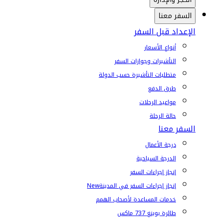
السفر معنا
الإعداد قبل السفر
أنواع الأسعار
التأشيرات وجوازات السفر
متطلبات التأشيرة حسب الدولة
طرق الدفع
مواعيد الرحلات
حالة الرحلة
السفر معنا
درجة الأعمال
الدرجة السياحية
إنجاز إجراءات السفر
إنجاز إجراءات السفر في المدينة
New
خدمات المساعدة لأصحاب الهمم
طائرة بوينغ 737 ماكس