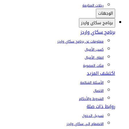
رحلات المتابعة
الوجهات
برنامج سكاي واردز
برنامج سكاي واردز
معلومات عن برنامج سكاي واردز
كسب الأميال
إنفاق الأميال
فئات العضوية
اكتشف المزيد
الأسئلة الشائعة
الاتصال
الشروط والأحكام
روابط ذات صلة
تسجيل الدخول
الانضمام إلى سكاي واردز