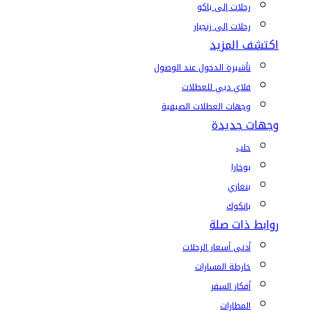
رحلات إلى باكو
رحلات إلى زنجبار
اكتشف المزيد
تأشيرة الدخول عند الوصول
فلاي دبي للعطلات
وجهات العطلات الصيفية
وجهات جديدة
حلب
بوخارا
بنغازي
بانكوك
روابط ذات صلة
أدنى أسعار الرحلات
خارطة المسارات
أفكار السفر
المطارات