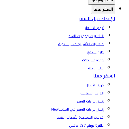
السفر معنا
الإعداد قبل السفر
أنواع الأسعار
التأشيرات وجوازات السفر
متطلبات التأشيرة حسب الدولة
طرق الدفع
مواعيد الرحلات
حالة الرحلة
السفر معنا
درجة الأعمال
الدرجة السياحية
إنجاز إجراءات السفر
إنجاز إجراءات السفر في المدينة
New
خدمات المساعدة لأصحاب الهمم
طائرة بوينغ 737 ماكس