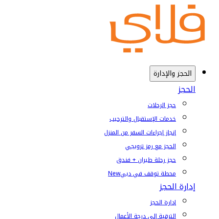
الحجز والإدارة
الحجز
حجز الرحلات
خدمات الإستقبال والترحيب
إنجاز إجراءات السفر من المنزل
الحجز مع رمز ترويجي
حجز رحلة طيران + فندق
محطة توقف في دبي
New
إدارة الحجز
إدارة الحجز
الترقية إلى درجة الأعمال