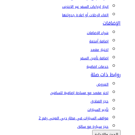
إنجاز إجراءات السفر عبر الإنترنت
إلغاء الرحلات أو إعادة جدولتها
الإضافات
شراء الإضافات
إضافة أمتعة
اختيار مقعد
إضافة تأمين السفر
خدمات إضافية
روابط ذات صلة
العروض
اختر مقعد مع مساحة إضافية للساقين
حجز الفنادق
تأجير السيارات
مواقف السيارات في مطار دبي المبنى رقم 2
حجز سيارة مع سائق
الحجز والإدارة