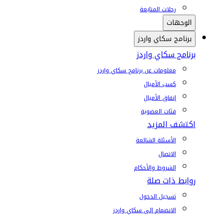
رحلات المتابعة
الوجهات
برنامج سكاي واردز
برنامج سكاي واردز
معلومات عن برنامج سكاي واردز
كسب الأميال
إنفاق الأميال
فئات العضوية
اكتشف المزيد
الأسئلة الشائعة
الاتصال
الشروط والأحكام
روابط ذات صلة
تسجيل الدخول
الانضمام إلى سكاي واردز