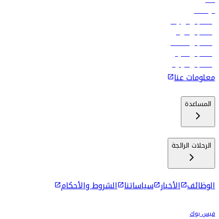
فنادق
الوظائف
رحلات إلى تبيليسي
رحلات إلى الرياض
رحلات إلى مسقط
رحلات إلى ماليه
رحلات إلى كولومبو
معلومات عنا
المساعدة
الرحلات الرائجة
الوظائف
الأخبار
سياساتنا
الشروط والأحكام
فيس بوك