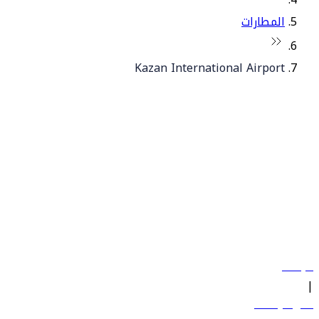
المطارات
Kazan International Airport
© فلاي دبي 2026. جميع الحقوق محفوظة.
سياساتنا
|
الشروط والأحكام