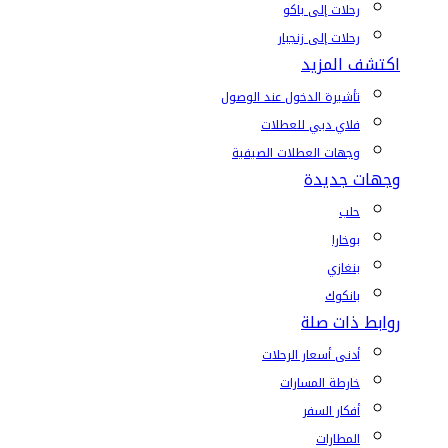
رحلات إلى باكو
رحلات إلى زنجبار
اكتشف المزيد
تأشيرة الدخول عند الوصول
فلاي دبي للعطلات
وجهات العطلات الصيفية
وجهات جديدة
حلب
بوخارا
بنغازي
بانكوك
روابط ذات صلة
أدنى أسعار الرحلات
خارطة المسارات
أفكار السفر
المطارات