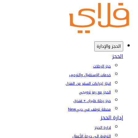
الحجز والإدارة
الحجز
حجز الرحلات
خدمات الإستقبال والترحيب
إنجاز إجراءات السفر من المنزل
الحجز مع رمز ترويجي
حجز رحلة طيران + فندق
محطة توقف في دبي
New
إدارة الحجز
إدارة الحجز
الترقية إلى درجة الأعمال