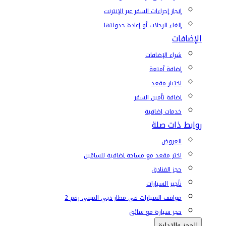
إنجاز إجراءات السفر عبر الإنترنت
إلغاء الرحلات أو إعادة جدولتها
الإضافات
شراء الإضافات
إضافة أمتعة
اختيار مقعد
إضافة تأمين السفر
خدمات إضافية
روابط ذات صلة
العروض
اختر مقعد مع مساحة إضافية للساقين
حجز الفنادق
تأجير السيارات
مواقف السيارات في مطار دبي المبنى رقم 2
حجز سيارة مع سائق
الحجز والإدارة