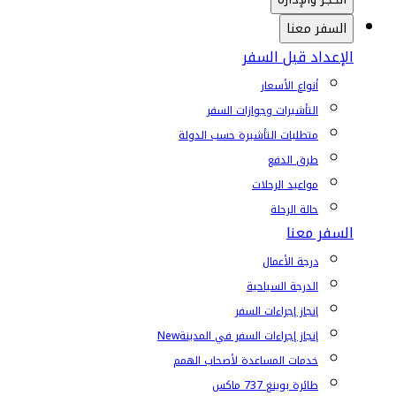
السفر معنا
الإعداد قبل السفر
أنواع الأسعار
التأشيرات وجوازات السفر
متطلبات التأشيرة حسب الدولة
طرق الدفع
مواعيد الرحلات
حالة الرحلة
السفر معنا
درجة الأعمال
الدرجة السياحية
إنجاز إجراءات السفر
إنجاز إجراءات السفر في المدينة
New
خدمات المساعدة لأصحاب الهمم
طائرة بوينغ 737 ماكس