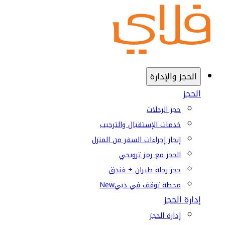
الحجز والإدارة
الحجز
حجز الرحلات
خدمات الإستقبال والترحيب
إنجاز إجراءات السفر من المنزل
الحجز مع رمز ترويجي
حجز رحلة طيران + فندق
محطة توقف في دبي
New
إدارة الحجز
إدارة الحجز