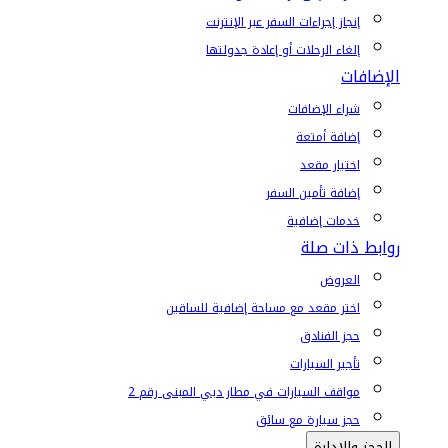
إنجاز إجراءات السفر عبر الإنترنت
إلغاء الرحلات أو إعادة جدولتها
الإضافات
شراء الإضافات
إضافة أمتعة
اختيار مقعد
إضافة تأمين السفر
خدمات إضافية
روابط ذات صلة
العروض
اختر مقعد مع مساحة إضافية للساقين
حجز الفنادق
تأجير السيارات
مواقف السيارات في مطار دبي المبنى رقم 2
حجز سيارة مع سائق
الحجز والإدارة