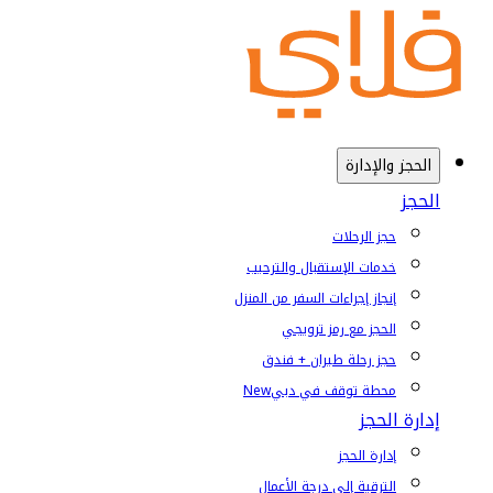
الحجز والإدارة
الحجز
حجز الرحلات
خدمات الإستقبال والترحيب
إنجاز إجراءات السفر من المنزل
الحجز مع رمز ترويجي
حجز رحلة طيران + فندق
محطة توقف في دبي
New
إدارة الحجز
إدارة الحجز
الترقية إلى درجة الأعمال