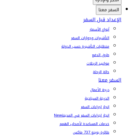
السفر معنا
الإعداد قبل السفر
أنواع الأسعار
التأشيرات وجوازات السفر
متطلبات التأشيرة حسب الدولة
طرق الدفع
مواعيد الرحلات
حالة الرحلة
السفر معنا
درجة الأعمال
الدرجة السياحية
إنجاز إجراءات السفر
إنجاز إجراءات السفر في المدينة
New
خدمات المساعدة لأصحاب الهمم
طائرة بوينغ 737 ماكس