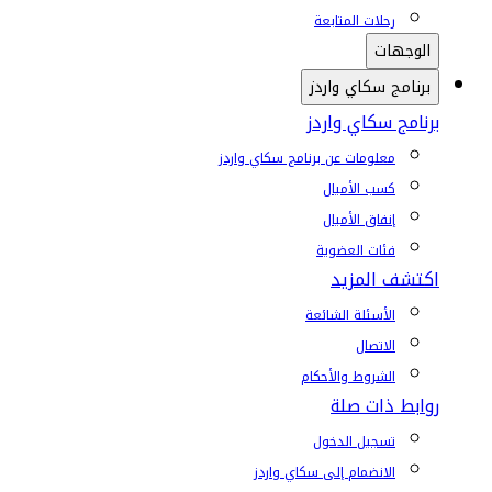
رحلات المتابعة
الوجهات
برنامج سكاي واردز
برنامج سكاي واردز
معلومات عن برنامج سكاي واردز
كسب الأميال
إنفاق الأميال
فئات العضوية
اكتشف المزيد
الأسئلة الشائعة
الاتصال
الشروط والأحكام
روابط ذات صلة
تسجيل الدخول
الانضمام إلى سكاي واردز