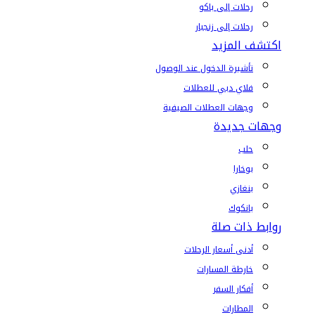
رحلات إلى باكو
رحلات إلى زنجبار
اكتشف المزيد
تأشيرة الدخول عند الوصول
فلاي دبي للعطلات
وجهات العطلات الصيفية
وجهات جديدة
حلب
بوخارا
بنغازي
بانكوك
روابط ذات صلة
أدنى أسعار الرحلات
خارطة المسارات
أفكار السفر
المطارات