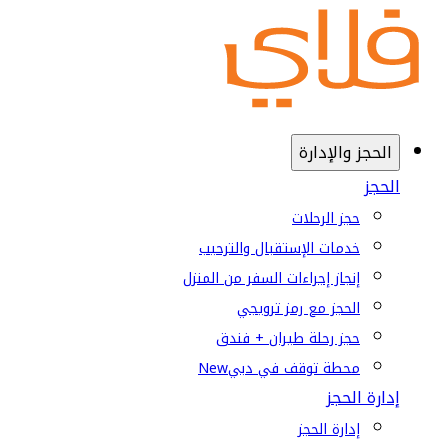
الحجز والإدارة
الحجز
حجز الرحلات
خدمات الإستقبال والترحيب
إنجاز إجراءات السفر من المنزل
الحجز مع رمز ترويجي
حجز رحلة طيران + فندق
محطة توقف في دبي
New
إدارة الحجز
إدارة الحجز