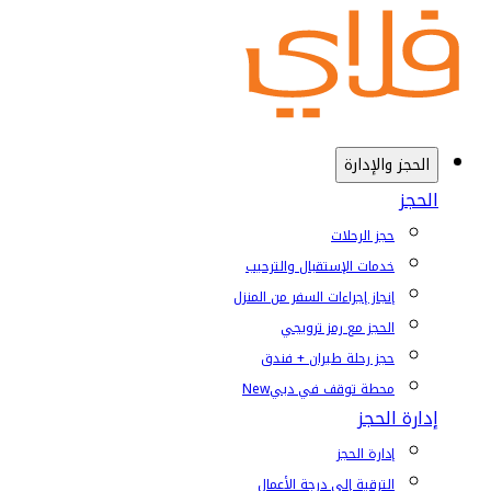
الحجز والإدارة
الحجز
حجز الرحلات
خدمات الإستقبال والترحيب
إنجاز إجراءات السفر من المنزل
الحجز مع رمز ترويجي
حجز رحلة طيران + فندق
محطة توقف في دبي
New
إدارة الحجز
إدارة الحجز
الترقية إلى درجة الأعمال