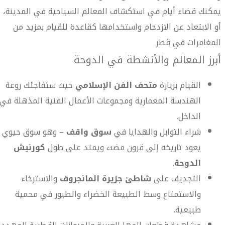
يمكنك قضاء أيام في استكشاف المعالم السياحية في المدينة،
أو الابتعاد عن الازدحام واستخدامها كقاعدة للقيام بمزيد من
المغامرات في قطر
أبرز المعالم والأنشطة في الدوحة
القيام بزيارة
متحف الفن الإسلامي
حيث ستفاجئك روعة
الهندسة المعمارية ومجموعات الأعمال الفنية المذهلة في
الداخل.
شراء التوابل والهدايا في
سوق واقف
– وهو سوق حيوي
يعود تاريخه إلى قرون مضت ويمتد على طول
كورنيش
الدوحة
.
التجديف على
شاطئ جزيرة المانجروف
والاسترخاء
والاستمتاع وسط الطبيعة الخضراء والطيور في محمية
طبيعية.