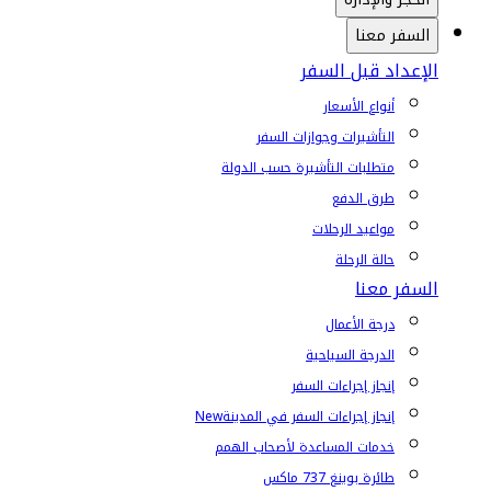
السفر معنا
الإعداد قبل السفر
أنواع الأسعار
التأشيرات وجوازات السفر
متطلبات التأشيرة حسب الدولة
طرق الدفع
مواعيد الرحلات
حالة الرحلة
السفر معنا
درجة الأعمال
الدرجة السياحية
إنجاز إجراءات السفر
إنجاز إجراءات السفر في المدينة
New
خدمات المساعدة لأصحاب الهمم
طائرة بوينغ 737 ماكس