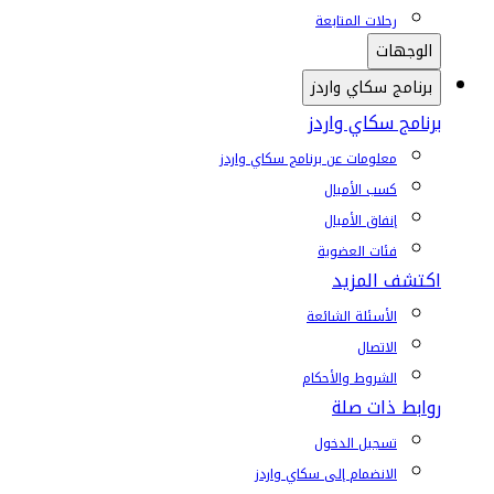
رحلات المتابعة
الوجهات
برنامج سكاي واردز
برنامج سكاي واردز
معلومات عن برنامج سكاي واردز
كسب الأميال
إنفاق الأميال
فئات العضوية
اكتشف المزيد
الأسئلة الشائعة
الاتصال
الشروط والأحكام
روابط ذات صلة
تسجيل الدخول
الانضمام إلى سكاي واردز