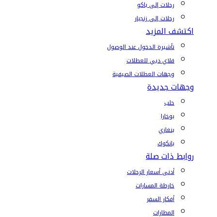
رحلات إلى باكو
رحلات إلى زنجبار
اكتشف المزيد
تأشيرة الدخول عند الوصول
فلاي دبي للعطلات
وجهات العطلات الصيفية
وجهات جديدة
حلب
بوخارا
بنغازي
بانكوك
روابط ذات صلة
أدنى أسعار الرحلات
خارطة المسارات
أفكار السفر
المطارات