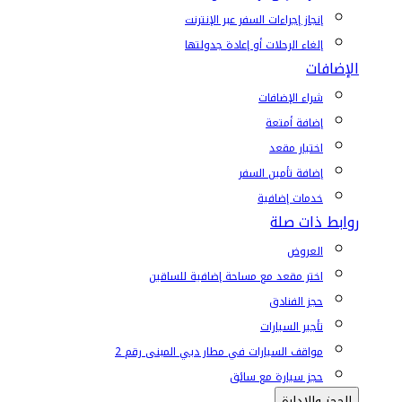
إنجاز إجراءات السفر عبر الإنترنت
إلغاء الرحلات أو إعادة جدولتها
الإضافات
شراء الإضافات
إضافة أمتعة
اختيار مقعد
إضافة تأمين السفر
خدمات إضافية
روابط ذات صلة
العروض
اختر مقعد مع مساحة إضافية للساقين
حجز الفنادق
تأجير السيارات
مواقف السيارات في مطار دبي المبنى رقم 2
حجز سيارة مع سائق
الحجز والإدارة