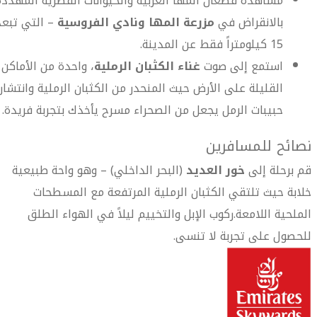
مشاهدة قطعان المها العربية والحيوانات القطرية المهددة
بالانقراض في
مزرعة المها ونادي الفروسية
– التي تبعد
15 كيلومتراً فقط عن المدينة.
استمع إلى صوت
غناء الكثبان الرملية
، واحدة من الأماكن
القليلة على الأرض حيث المنحدر من الكثبان الرملية وانتشار
حبيبات الرمل يجعل من الصحراء مسرح يأخذك بتجربة فريدة.
نصائح للمسافرين
قم برحلة إلى
خور العديد
(البحر الداخلي) – وهو واحة طبيعية
خلابة حيث تلتقي الكثبان الرملية المرتفعة مع المسطحات
الملحية اللامعة.ركوب الإبل والتخييم ليلاً في الهواء الطلق
للحصول على تجربة لا تنسى.