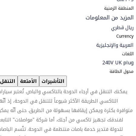
المنطقة الزمنية
المزيد من المعلومات
ريال قطري
Currency
العربية والإنجليزية
اللغات
240V UK plug
محول الطاقة
التأشيرات
الأمتعة
التنقل
يمكنك التنقل في أرجاء الدوحة بالتاكسي والباص. تُعتبر سيارا
التاكسي الطريقة الأكثر شيوعاً للتنقل في الدوحة، إذ أنّه
متوافرة بكثرة ويمكن إيقافها بسهولة من الطريق. حتى أنّه يمك
لفندقك تجهيز تاكسي من أجلك. أما شركة "مواصلات" التابع
للدولة فتدير خدمة باصات منتظمة في الدوحة. تتّسم الباصا