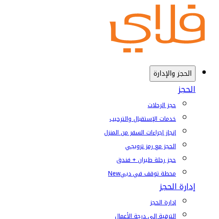
الحجز والإدارة
الحجز
حجز الرحلات
خدمات الإستقبال والترحيب
إنجاز إجراءات السفر من المنزل
الحجز مع رمز ترويجي
حجز رحلة طيران + فندق
محطة توقف في دبي
New
إدارة الحجز
إدارة الحجز
الترقية إلى درجة الأعمال