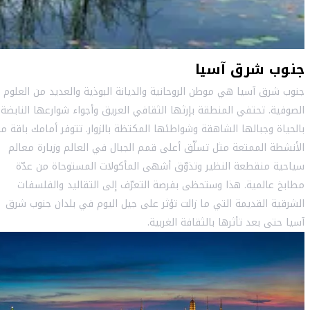
جنوب شرق آسيا
جنوب شرق آسيا هي موطن الروحانية والديانة البوذية والعديد من العلوم
الصوفية. تحتفي المنطقة بإرثها الثقافي العريق وأجواء شوارعها النابضة
بالحياة وجبالها الشاهقة وشواطئها المكتظة بالزوار. تتوفر أمامك باقة م
الأنشطة الممتعة مثل تسلّق أعلى قمم الجبال في العالم وزيارة معالم
سياحية منقطعة النظير وتذوّق أشهى المأكولات المستوحاة من عدّة
مطابخ عالمية. هذا وستحظى بفرصة التعرّف إلى التقاليد والفلسفات
الشرقية القديمة التي ما زالت تؤثر على جيل اليوم في بلدان جنوب شرق
آسيا حتى بعد تأثرها بالثقافة الغربية.