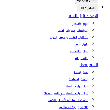
السفر معنا
الإعداد قبل السفر
أنواع الأسعار
التأشيرات وجوازات السفر
متطلبات التأشيرة حسب الدولة
طرق الدفع
مواعيد الرحلات
حالة الرحلة
السفر معنا
درجة الأعمال
الدرجة السياحية
إنجاز إجراءات السفر
إنجاز إجراءات السفر في المدينة
New
خدمات المساعدة لأصحاب الهمم
طائرة بوينغ 737 ماكس