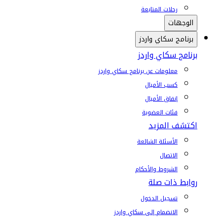
رحلات المتابعة
الوجهات
برنامج سكاي واردز
برنامج سكاي واردز
معلومات عن برنامج سكاي واردز
كسب الأميال
إنفاق الأميال
فئات العضوية
اكتشف المزيد
الأسئلة الشائعة
الاتصال
الشروط والأحكام
روابط ذات صلة
تسجيل الدخول
الانضمام إلى سكاي واردز