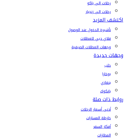
رحلات إلى باكو
رحلات إلى زنجبار
اكتشف المزيد
تأشيرة الدخول عند الوصول
فلاي دبي للعطلات
وجهات العطلات الصيفية
وجهات جديدة
حلب
بوخارا
بنغازي
بانكوك
روابط ذات صلة
أدنى أسعار الرحلات
خارطة المسارات
أفكار السفر
المطارات