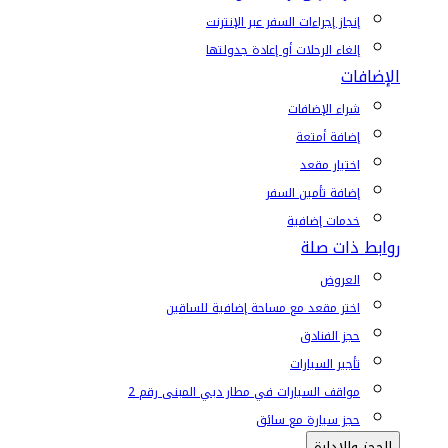
إنجاز إجراءات السفر عبر الإنترنت
إلغاء الرحلات أو إعادة جدولتها
الإضافات
شراء الإضافات
إضافة أمتعة
اختيار مقعد
إضافة تأمين السفر
خدمات إضافية
روابط ذات صلة
العروض
اختر مقعد مع مساحة إضافية للساقين
حجز الفنادق
تأجير السيارات
مواقف السيارات في مطار دبي المبنى رقم 2
حجز سيارة مع سائق
الحجز والإدارة