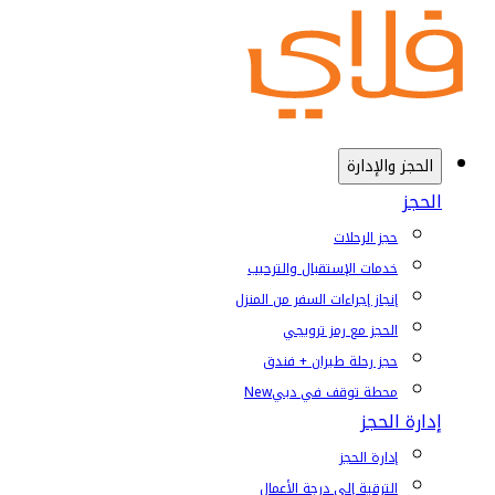
الحجز والإدارة
الحجز
حجز الرحلات
خدمات الإستقبال والترحيب
إنجاز إجراءات السفر من المنزل
الحجز مع رمز ترويجي
حجز رحلة طيران + فندق
محطة توقف في دبي
New
إدارة الحجز
إدارة الحجز
الترقية إلى درجة الأعمال