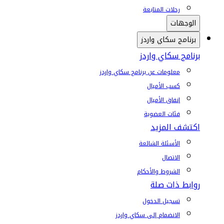
رحلات المتابعة
الوجهات
برنامج سكاي واردز
برنامج سكاي واردز
معلومات عن برنامج سكاي واردز
كسب الأميال
إنفاق الأميال
فئات العضوية
اكتشف المزيد
الأسئلة الشائعة
الاتصال
الشروط والأحكام
روابط ذات صلة
تسجيل الدخول
الانضمام إلى سكاي واردز