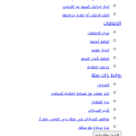
إنجاز إجراءات السفر عبر الإنترنت
إلغاء الرحلات أو إعادة جدولتها
الإضافات
شراء الإضافات
إضافة أمتعة
اختيار مقعد
إضافة تأمين السفر
خدمات إضافية
روابط ذات صلة
العروض
اختر مقعد مع مساحة إضافية للساقين
حجز الفنادق
تأجير السيارات
مواقف السيارات في مطار دبي المبنى رقم 2
حجز سيارة مع سائق
الحجز والإدارة