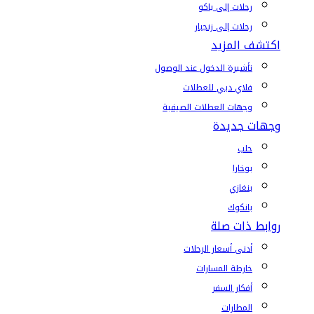
رحلات إلى باكو
رحلات إلى زنجبار
اكتشف المزيد
تأشيرة الدخول عند الوصول
فلاي دبي للعطلات
وجهات العطلات الصيفية
وجهات جديدة
حلب
بوخارا
بنغازي
بانكوك
روابط ذات صلة
أدنى أسعار الرحلات
خارطة المسارات
أفكار السفر
المطارات