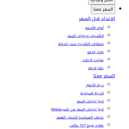
السفر معنا
الإعداد قبل السفر
أنواع الأسعار
التأشيرات وجوازات السفر
متطلبات التأشيرة حسب الدولة
طرق الدفع
مواعيد الرحلات
حالة الرحلة
السفر معنا
درجة الأعمال
الدرجة السياحية
إنجاز إجراءات السفر
إنجاز إجراءات السفر في المدينة
New
خدمات المساعدة لأصحاب الهمم
طائرة بوينغ 737 ماكس