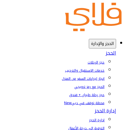
الحجز والإدارة
الحجز
حجز الرحلات
خدمات الإستقبال والترحيب
إنجاز إجراءات السفر من المنزل
الحجز مع رمز ترويجي
حجز رحلة طيران + فندق
محطة توقف في دبي
New
إدارة الحجز
إدارة الحجز
الترقية إلى درجة الأعمال