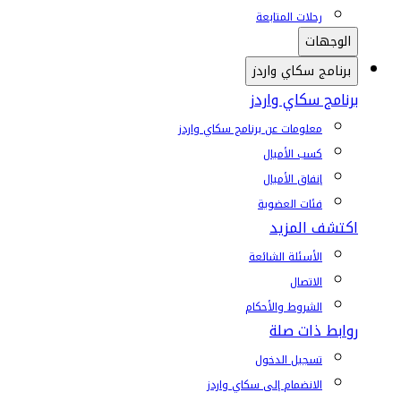
رحلات المتابعة
الوجهات
برنامج سكاي واردز
برنامج سكاي واردز
معلومات عن برنامج سكاي واردز
كسب الأميال
إنفاق الأميال
فئات العضوية
اكتشف المزيد
الأسئلة الشائعة
الاتصال
الشروط والأحكام
روابط ذات صلة
تسجيل الدخول
الانضمام إلى سكاي واردز