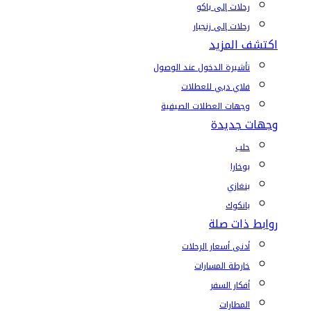
رحلات إلى باكو
رحلات إلى زنجبار
اكتشف المزيد
تأشيرة الدخول عند الوصول
فلاي دبي للعطلات
وجهات العطلات الصيفية
وجهات جديدة
حلب
بوخارا
بنغازي
بانكوك
روابط ذات صلة
أدنى أسعار الرحلات
خارطة المسارات
أفكار السفر
المطارات