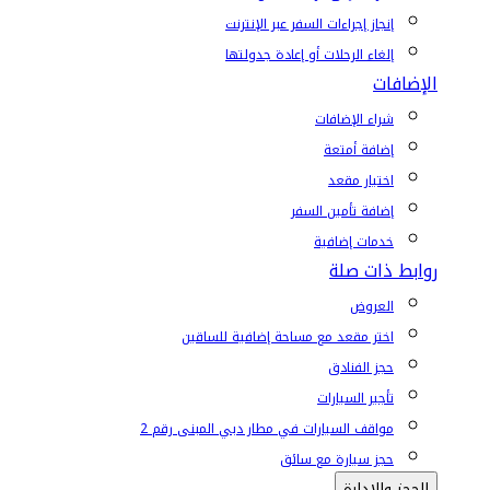
إنجاز إجراءات السفر عبر الإنترنت
إلغاء الرحلات أو إعادة جدولتها
الإضافات
شراء الإضافات
إضافة أمتعة
اختيار مقعد
إضافة تأمين السفر
خدمات إضافية
روابط ذات صلة
العروض
اختر مقعد مع مساحة إضافية للساقين
حجز الفنادق
تأجير السيارات
مواقف السيارات في مطار دبي المبنى رقم 2
حجز سيارة مع سائق
الحجز والإدارة