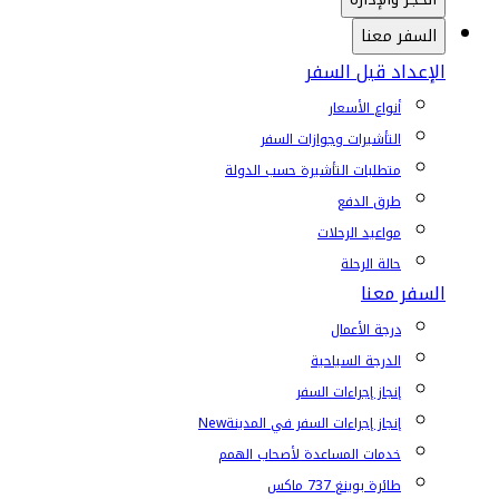
السفر معنا
الإعداد قبل السفر
أنواع الأسعار
التأشيرات وجوازات السفر
متطلبات التأشيرة حسب الدولة
طرق الدفع
مواعيد الرحلات
حالة الرحلة
السفر معنا
درجة الأعمال
الدرجة السياحية
إنجاز إجراءات السفر
إنجاز إجراءات السفر في المدينة
New
خدمات المساعدة لأصحاب الهمم
طائرة بوينغ 737 ماكس