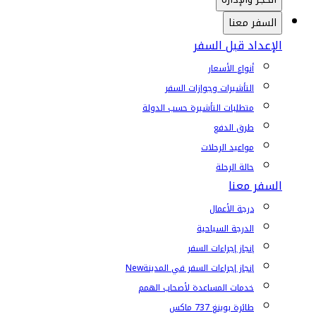
السفر معنا
الإعداد قبل السفر
أنواع الأسعار
التأشيرات وجوازات السفر
متطلبات التأشيرة حسب الدولة
طرق الدفع
مواعيد الرحلات
حالة الرحلة
السفر معنا
درجة الأعمال
الدرجة السياحية
إنجاز إجراءات السفر
إنجاز إجراءات السفر في المدينة
New
خدمات المساعدة لأصحاب الهمم
طائرة بوينغ 737 ماكس