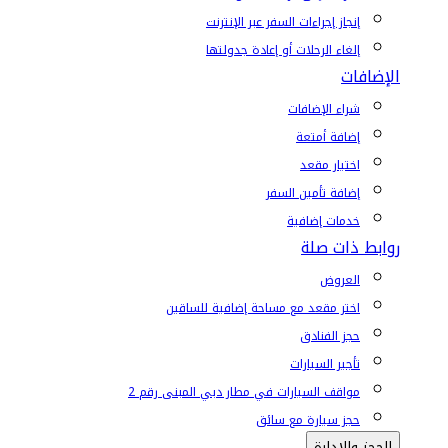
إنجاز إجراءات السفر عبر الإنترنت
إلغاء الرحلات أو إعادة جدولتها
الإضافات
شراء الإضافات
إضافة أمتعة
اختيار مقعد
إضافة تأمين السفر
خدمات إضافية
روابط ذات صلة
العروض
اختر مقعد مع مساحة إضافية للساقين
حجز الفنادق
تأجير السيارات
مواقف السيارات في مطار دبي المبنى رقم 2
حجز سيارة مع سائق
الحجز والإدارة