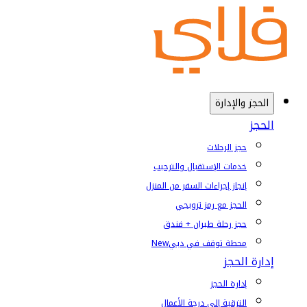
الحجز والإدارة
الحجز
حجز الرحلات
خدمات الإستقبال والترحيب
إنجاز إجراءات السفر من المنزل
الحجز مع رمز ترويجي
حجز رحلة طيران + فندق
محطة توقف في دبي
New
إدارة الحجز
إدارة الحجز
الترقية إلى درجة الأعمال