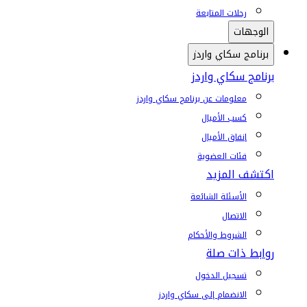
رحلات المتابعة
الوجهات
برنامج سكاي واردز
برنامج سكاي واردز
معلومات عن برنامج سكاي واردز
كسب الأميال
إنفاق الأميال
فئات العضوية
اكتشف المزيد
الأسئلة الشائعة
الاتصال
الشروط والأحكام
روابط ذات صلة
تسجيل الدخول
الانضمام إلى سكاي واردز