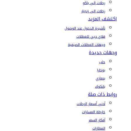
رحلات إلى باكو
رحلات إلى زنجبار
اكتشف المزيد
تأشيرة الدخول عند الوصول
فلاي دبي للعطلات
وجهات العطلات الصيفية
وجهات جديدة
حلب
بوخارا
بنغازي
بانكوك
روابط ذات صلة
أدنى أسعار الرحلات
خارطة المسارات
أفكار السفر
المطارات