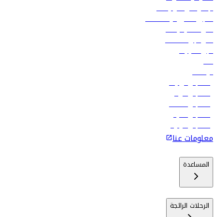
الإعلان على متن رحلاتنا
تسجيل الدخول لوكلاء السفر
أدنى أسعار الرحلات
فلاي دبي للعطلات
تأجير السيارات
فنادق
الوظائف
رحلات إلى تبيليسي
رحلات إلى الرياض
رحلات إلى مسقط
رحلات إلى ماليه
رحلات إلى كولومبو
معلومات عنا
المساعدة
الرحلات الرائجة