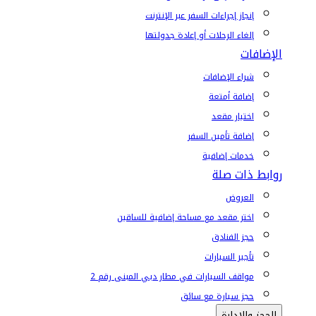
إنجاز إجراءات السفر عبر الإنترنت
إلغاء الرحلات أو إعادة جدولتها
الإضافات
شراء الإضافات
إضافة أمتعة
اختيار مقعد
إضافة تأمين السفر
خدمات إضافية
روابط ذات صلة
العروض
اختر مقعد مع مساحة إضافية للساقين
حجز الفنادق
تأجير السيارات
مواقف السيارات في مطار دبي المبنى رقم 2
حجز سيارة مع سائق
الحجز والإدارة