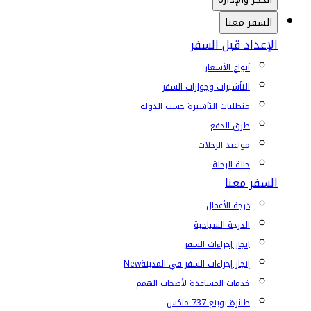
السفر معنا
الإعداد قبل السفر
أنواع الأسعار
التأشيرات وجوازات السفر
متطلبات التأشيرة حسب الدولة
طرق الدفع
مواعيد الرحلات
حالة الرحلة
السفر معنا
درجة الأعمال
الدرجة السياحية
إنجاز إجراءات السفر
إنجاز إجراءات السفر في المدينة
New
خدمات المساعدة لأصحاب الهمم
طائرة بوينغ 737 ماكس