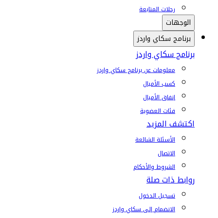
رحلات المتابعة
الوجهات
برنامج سكاي واردز
برنامج سكاي واردز
معلومات عن برنامج سكاي واردز
كسب الأميال
إنفاق الأميال
فئات العضوية
اكتشف المزيد
الأسئلة الشائعة
الاتصال
الشروط والأحكام
روابط ذات صلة
تسجيل الدخول
الانضمام إلى سكاي واردز