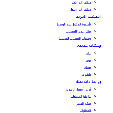
رحلات إلى باكو
رحلات إلى زنجبار
اكتشف المزيد
تأشيرة الدخول عند الوصول
فلاي دبي للعطلات
وجهات العطلات الصيفية
وجهات جديدة
حلب
بوخارا
بنغازي
بانكوك
روابط ذات صلة
أدنى أسعار الرحلات
خارطة المسارات
أفكار السفر
المطارات