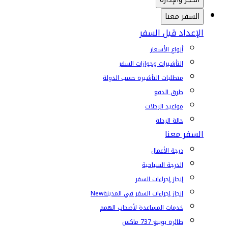
السفر معنا
الإعداد قبل السفر
أنواع الأسعار
التأشيرات وجوازات السفر
متطلبات التأشيرة حسب الدولة
طرق الدفع
مواعيد الرحلات
حالة الرحلة
السفر معنا
درجة الأعمال
الدرجة السياحية
إنجاز إجراءات السفر
إنجاز إجراءات السفر في المدينة
New
خدمات المساعدة لأصحاب الهمم
طائرة بوينغ 737 ماكس