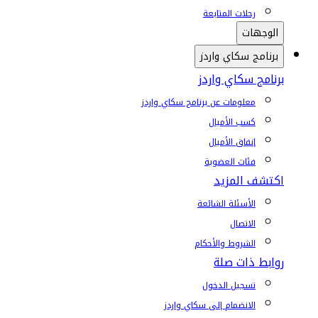
رحلات المتابعة
الوجهات
برنامج سكاي واردز
برنامج سكاي واردز
معلومات عن برنامج سكاي واردز
كسب الأميال
إنفاق الأميال
فئات العضوية
اكتشف المزيد
الأسئلة الشائعة
الاتصال
الشروط والأحكام
روابط ذات صلة
تسجيل الدخول
الانضمام إلى سكاي واردز