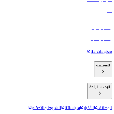
فلاي دبي للعطلات
تأجير السيارات
فنادق
الوظائف
رحلات إلى تبيليسي
رحلات إلى الرياض
رحلات إلى مسقط
رحلات إلى ماليه
رحلات إلى كولومبو
معلومات عنا
المساعدة
الرحلات الرائجة
الوظائف
الأخبار
سياساتنا
الشروط والأحكام