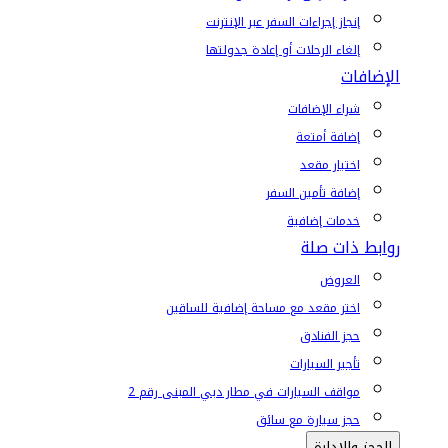
إنجاز إجراءات السفر عبر الإنترنت
إلغاء الرحلات أو إعادة جدولتها
الإضافات
شراء الإضافات
إضافة أمتعة
اختيار مقعد
إضافة تأمين السفر
خدمات إضافية
روابط ذات صلة
العروض
اختر مقعد مع مساحة إضافية للساقين
حجز الفنادق
تأجير السيارات
مواقف السيارات في مطار دبي المبنى رقم 2
حجز سيارة مع سائق
الحجز والإدارة