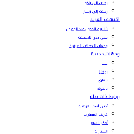
رحلات إلى باكو
رحلات إلى زنجبار
اكتشف المزيد
تأشيرة الدخول عند الوصول
فلاي دبي للعطلات
وجهات العطلات الصيفية
وجهات جديدة
حلب
بوخارا
بنغازي
بانكوك
روابط ذات صلة
أدنى أسعار الرحلات
خارطة المسارات
أفكار السفر
المطارات