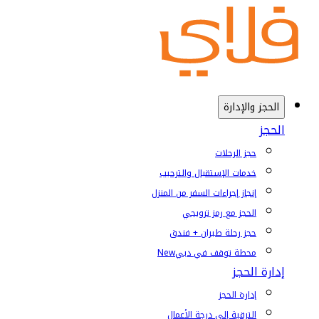
الحجز والإدارة
الحجز
حجز الرحلات
خدمات الإستقبال والترحيب
إنجاز إجراءات السفر من المنزل
الحجز مع رمز ترويجي
حجز رحلة طيران + فندق
محطة توقف في دبي
New
إدارة الحجز
إدارة الحجز
الترقية إلى درجة الأعمال