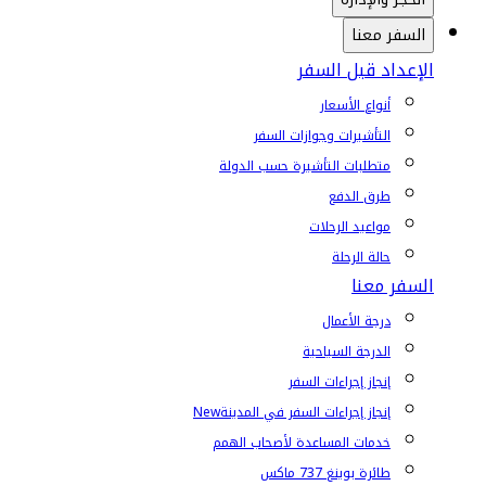
السفر معنا
الإعداد قبل السفر
أنواع الأسعار
التأشيرات وجوازات السفر
متطلبات التأشيرة حسب الدولة
طرق الدفع
مواعيد الرحلات
حالة الرحلة
السفر معنا
درجة الأعمال
الدرجة السياحية
إنجاز إجراءات السفر
إنجاز إجراءات السفر في المدينة
New
خدمات المساعدة لأصحاب الهمم
طائرة بوينغ 737 ماكس