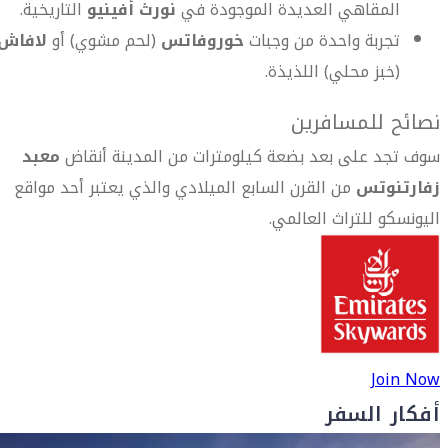
المقاهي العديدة الموجودة في
نورث أفينيو
التاريخية.
تجربة واحدة من وجبات
خوروفاتس
(لحم مشوي) أو
لافاش
(خبز محلي) اللذيذة.
نصائح للمسافرين
سوف تجد على بعد بضعة كيلومترات من المدينة أنقاض
معبد
زفارتنوتس
من القرن السابع الميلادي والذي يعتبر أحد مواقع
اليونسكو للتراث العالمي.
Join Now
أفكار السفر