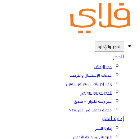
الحجز والإدارة
الحجز
حجز الرحلات
خدمات الإستقبال والترحيب
إنجاز إجراءات السفر من المنزل
الحجز مع رمز ترويجي
حجز رحلة طيران + فندق
محطة توقف في دبي
New
إدارة الحجز
إدارة الحجز
الترقية إلى درجة الأعمال