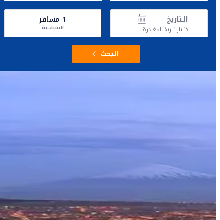
التاريخ
1
مسافر
السياحية
اختيار تاريخ المغادرة
البحث