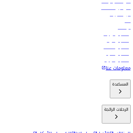
أدنى أسعار الرحلات
فلاي دبي للعطلات
تأجير السيارات
فنادق
الوظائف
رحلات إلى تبيليسي
رحلات إلى الرياض
رحلات إلى مسقط
رحلات إلى ماليه
رحلات إلى كولومبو
معلومات عنا
المساعدة
الرحلات الرائجة