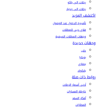
رحلات إلى باكو
رحلات إلى زنجبار
اكتشف المزيد
تأشيرة الدخول عند الوصول
فلاي دبي للعطلات
وجهات العطلات الصيفية
وجهات جديدة
حلب
بوخارا
بنغازي
بانكوك
روابط ذات صلة
أدنى أسعار الرحلات
خارطة المسارات
أفكار السفر
المطارات