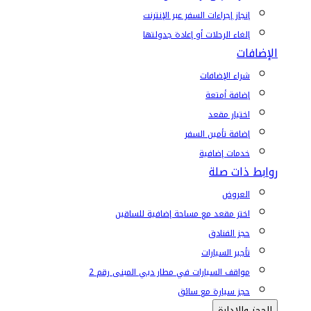
إنجاز إجراءات السفر عبر الإنترنت
إلغاء الرحلات أو إعادة جدولتها
الإضافات
شراء الإضافات
إضافة أمتعة
اختيار مقعد
إضافة تأمين السفر
خدمات إضافية
روابط ذات صلة
العروض
اختر مقعد مع مساحة إضافية للساقين
حجز الفنادق
تأجير السيارات
مواقف السيارات في مطار دبي المبنى رقم 2
حجز سيارة مع سائق
الحجز والإدارة