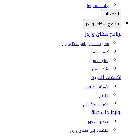
رحلات المتابعة
الوجهات
برنامج سكاي واردز
برنامج سكاي واردز
معلومات عن برنامج سكاي واردز
كسب الأميال
إنفاق الأميال
فئات العضوية
اكتشف المزيد
الأسئلة الشائعة
الاتصال
الشروط والأحكام
روابط ذات صلة
تسجيل الدخول
الانضمام إلى سكاي واردز