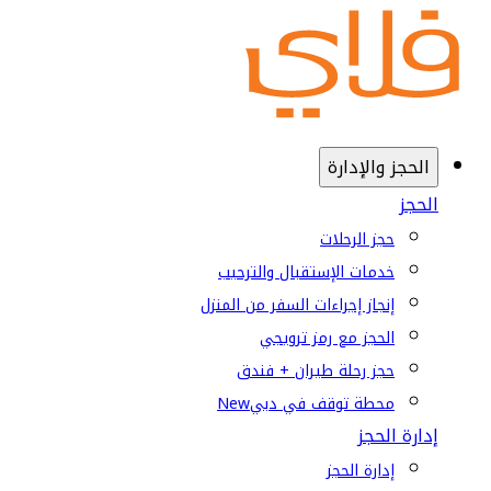
الحجز والإدارة
الحجز
حجز الرحلات
خدمات الإستقبال والترحيب
إنجاز إجراءات السفر من المنزل
الحجز مع رمز ترويجي
حجز رحلة طيران + فندق
محطة توقف في دبي
New
إدارة الحجز
إدارة الحجز