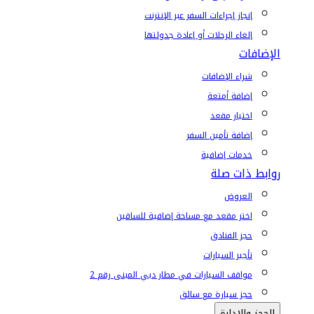
إنجاز إجراءات السفر عبر الإنترنت
إلغاء الرحلات أو إعادة جدولتها
الإضافات
شراء الإضافات
إضافة أمتعة
اختيار مقعد
إضافة تأمين السفر
خدمات إضافية
روابط ذات صلة
العروض
اختر مقعد مع مساحة إضافية للساقين
حجز الفنادق
تأجير السيارات
مواقف السيارات في مطار دبي المبنى رقم 2
حجز سيارة مع سائق
الحجز والإدارة