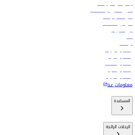
الإعلان على متن رحلاتنا
تسجيل الدخول لوكلاء السفر
أدنى أسعار الرحلات
فلاي دبي للعطلات
تأجير السيارات
فنادق
الوظائف
رحلات إلى تبيليسي
رحلات إلى الرياض
رحلات إلى مسقط
رحلات إلى ماليه
رحلات إلى كولومبو
معلومات عنا
المساعدة
الرحلات الرائجة