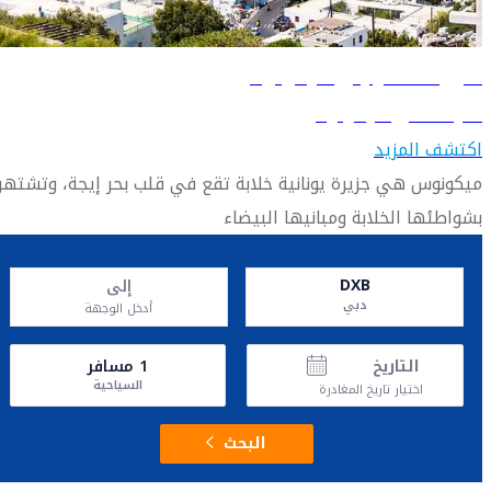
دليل السفر إلى ميكونوس
تعرّف على ميكونوس
اكتشف المزيد
ميكونوس هي جزيرة يونانية خلابة تقع في قلب بحر إيجة، وتشتهر
بشواطئها الخلابة ومبانيها البيضاء
DXB
إلى
دبي
أدخل الوجهة
التاريخ
1
مسافر
السياحية
اختيار تاريخ المغادرة
البحث