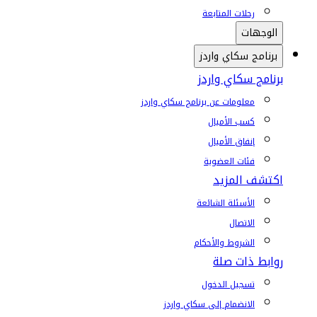
رحلات المتابعة
الوجهات
برنامج سكاي واردز
برنامج سكاي واردز
معلومات عن برنامج سكاي واردز
كسب الأميال
إنفاق الأميال
فئات العضوية
اكتشف المزيد
الأسئلة الشائعة
الاتصال
الشروط والأحكام
روابط ذات صلة
تسجيل الدخول
الانضمام إلى سكاي واردز