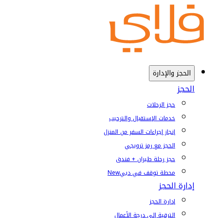
الحجز والإدارة
الحجز
حجز الرحلات
خدمات الإستقبال والترحيب
إنجاز إجراءات السفر من المنزل
الحجز مع رمز ترويجي
حجز رحلة طيران + فندق
محطة توقف في دبي
New
إدارة الحجز
إدارة الحجز
الترقية إلى درجة الأعمال