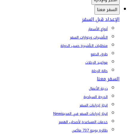
السفر معنا
الإعداد قبل السفر
أنواع الأسعار
التأشيرات وجوازات السفر
متطلبات التأشيرة حسب الدولة
طرق الدفع
مواعيد الرحلات
حالة الرحلة
السفر معنا
درجة الأعمال
الدرجة السياحية
إنجاز إجراءات السفر
إنجاز إجراءات السفر في المدينة
New
خدمات المساعدة لأصحاب الهمم
طائرة بوينغ 737 ماكس