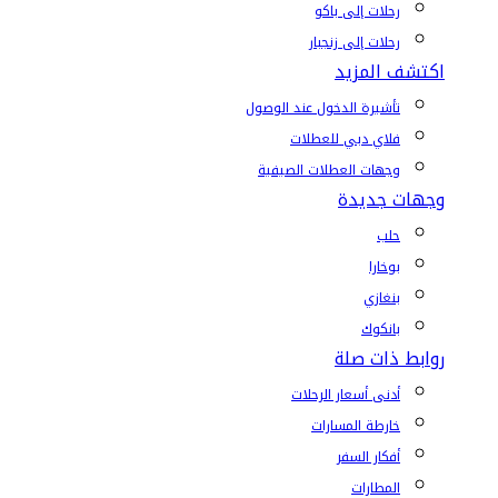
رحلات إلى باكو
رحلات إلى زنجبار
اكتشف المزيد
تأشيرة الدخول عند الوصول
فلاي دبي للعطلات
وجهات العطلات الصيفية
وجهات جديدة
حلب
بوخارا
بنغازي
بانكوك
روابط ذات صلة
أدنى أسعار الرحلات
خارطة المسارات
أفكار السفر
المطارات