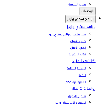
رحلات المتابعة
الوجهات
برنامج سكاي واردز
برنامج سكاي واردز
معلومات عن برنامج سكاي واردز
كسب الأميال
إنفاق الأميال
فئات العضوية
اكتشف المزيد
الأسئلة الشائعة
الاتصال
الشروط والأحكام
روابط ذات صلة
تسجيل الدخول
الانضمام إلى سكاي واردز