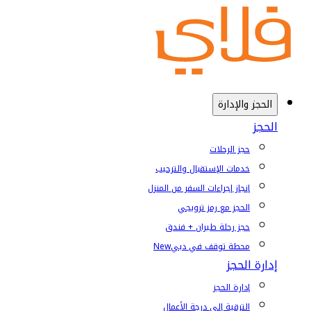
الحجز والإدارة
الحجز
حجز الرحلات
خدمات الإستقبال والترحيب
إنجاز إجراءات السفر من المنزل
الحجز مع رمز ترويجي
حجز رحلة طيران + فندق
محطة توقف في دبي
New
إدارة الحجز
إدارة الحجز
الترقية إلى درجة الأعمال