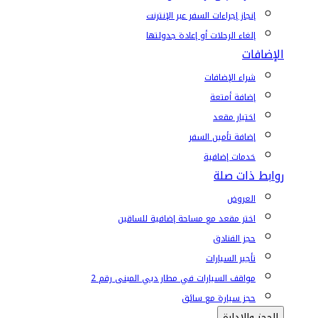
إنجاز إجراءات السفر عبر الإنترنت
إلغاء الرحلات أو إعادة جدولتها
الإضافات
شراء الإضافات
إضافة أمتعة
اختيار مقعد
إضافة تأمين السفر
خدمات إضافية
روابط ذات صلة
العروض
اختر مقعد مع مساحة إضافية للساقين
حجز الفنادق
تأجير السيارات
مواقف السيارات في مطار دبي المبنى رقم 2
حجز سيارة مع سائق
الحجز والإدارة