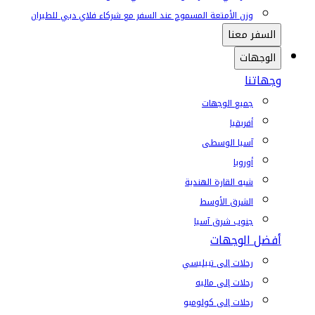
وزن الأمتعة المسموح عند السفر مع شركاء فلاي دبي للطيران
السفر معنا
الوجهات
وجهاتنا
جميع الوجهات
أفريقيا
آسيا الوسطى
أوروبا
شبه القارة الهندية
الشرق الأوسط
جنوب شرق آسيا
أفضل الوجهات
رحلات إلى تبيليسي
رحلات إلى ماليه
رحلات إلى كولومبو