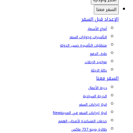
السفر معنا
الإعداد قبل السفر
أنواع الأسعار
التأشيرات وجوازات السفر
متطلبات التأشيرة حسب الدولة
طرق الدفع
مواعيد الرحلات
حالة الرحلة
السفر معنا
درجة الأعمال
الدرجة السياحية
إنجاز إجراءات السفر
إنجاز إجراءات السفر في المدينة
New
خدمات المساعدة لأصحاب الهمم
طائرة بوينغ 737 ماكس