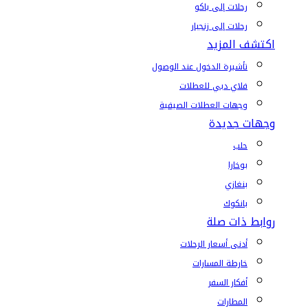
رحلات إلى باكو
رحلات إلى زنجبار
اكتشف المزيد
تأشيرة الدخول عند الوصول
فلاي دبي للعطلات
وجهات العطلات الصيفية
وجهات جديدة
حلب
بوخارا
بنغازي
بانكوك
روابط ذات صلة
أدنى أسعار الرحلات
خارطة المسارات
أفكار السفر
المطارات