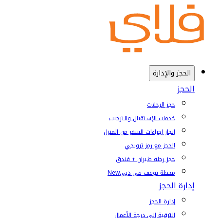
الحجز والإدارة
الحجز
حجز الرحلات
خدمات الإستقبال والترحيب
إنجاز إجراءات السفر من المنزل
الحجز مع رمز ترويجي
حجز رحلة طيران + فندق
محطة توقف في دبي
New
إدارة الحجز
إدارة الحجز
الترقية إلى درجة الأعمال