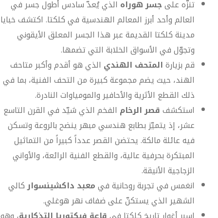
تنزّه على
جسر هوراه
الذي يُعدّ سادس أطول جسر في
العالم وأحد أبرز المعالم الهندسية في كلكتا. اكتشف خبايا
مدينة كلكتا القديمة عبر هذا الجسر المعلق الأيقوني
وتجوّل في الأسواق الخلابة التي تضمها.
قم بزيارة
المتحف الهندي
الذي هو أقدم وأكبر متاحف
الهند، حيث يضم مجموعة كبيرة من التحف الفنية، بما في
ذلك القطع الأثرية والأحافير والمومياوات النادرة.
استكشف
قصر الرخام
الفخم الذي شيّد في القرن التاسع
عشر، إذ يتميّز بطابع هندسي مبهر ينضح بالروعة وتسكن
فيه عائلة مالكة. يحتضن القصر عدداً كبيراً من التماثيل
المبتكرة بحرفية عالية، والقطع الفنية الرائعة، والأواني
الزجاجية الأنيقة.
انغمس في تجربة روحانية في
معبد داكشينسوار
كالي
الشهير الذي يستكنّ على ضفاف نهر هوغلي.
اسبر أغوار تاريخ كلكتا في
قاعة فيكتوريا التذكارية
، وهو