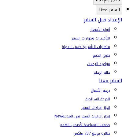
السفر معنا
الإعداد قبل السفر
أنواع الأسعار
التأشيرات وجوازات السفر
متطلبات التأشيرة حسب الدولة
طرق الدفع
مواعيد الرحلات
حالة الرحلة
السفر معنا
درجة الأعمال
الدرجة السياحية
إنجاز إجراءات السفر
إنجاز إجراءات السفر في المدينة
New
خدمات المساعدة لأصحاب الهمم
طائرة بوينغ 737 ماكس