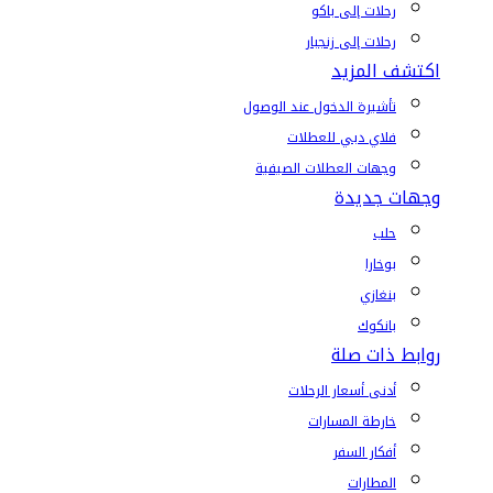
رحلات إلى باكو
رحلات إلى زنجبار
اكتشف المزيد
تأشيرة الدخول عند الوصول
فلاي دبي للعطلات
وجهات العطلات الصيفية
وجهات جديدة
حلب
بوخارا
بنغازي
بانكوك
روابط ذات صلة
أدنى أسعار الرحلات
خارطة المسارات
أفكار السفر
المطارات