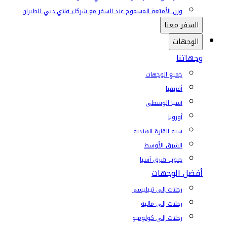
وزن الأمتعة المسموح عند السفر مع شركاء فلاي دبي للطيران
السفر معنا
الوجهات
وجهاتنا
جميع الوجهات
أفريقيا
آسيا الوسطى
أوروبا
شبه القارة الهندية
الشرق الأوسط
جنوب شرق آسيا
أفضل الوجهات
رحلات إلى تبيليسي
رحلات إلى ماليه
رحلات إلى كولومبو