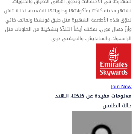
للمشاركة في الاحتفالات وتذوق أشهى الأطباق والحلويات.
تشتهر مدينة كلكتا بمأكولاتها وحلوياتها الشعبية، لذا لا تنسَ
تذوّق هذه الأطعمة الشهيرة مثل طبق فوتشكا ولفائف كاثي
وأرزّ جهال موري. يمكنك أيضاً التلذّذ بتشكيلة من الحلويات مثل
الراسغولا، والسانديش، والميشتي دوي.
Join Now
معلومات مفيدة عن كلكتا، الهند
حالة الطقس