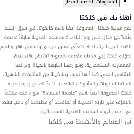
المعلومات الخاصة بالمطار
أهلاً بك في كلكتا
تقع مدينة كلكتا، المعروفة أيضاً باسم كالكوتا، في شرق الهند
وتُعدّ خير مثال على روح البلاد. كانت هذه المدينة سابقاً عاصمة
الهند البريطانية، لذلك تتغنّى بعمق تاريخي وثقافي باهر. واليوم،
تحوّلت كلكتا إلى مدينة مفعمة بالحيوية تشتهر بهندستها
المعمارية الاستعمارية، وشوارعها النابضة بالحياة، وتراثها
الثقافي الغني. كما أنها تُعرف بتشكيلة من المأكولات الشهية،
لاسيّما الحلويات والمأكولات الشعبية. لا بدّ لك من زيارة مدينة
كلكتا المعروفة أيضاً باسم "عاصمة السعادة" سواء كنت مهتماً
بالتعرّف على تاريخ المدينة أو ثقافتها أو مطبخها أو ترغب فقط
في اختبار أجواء المدينة الهندية الاستثنائية.
أبرز المعالم والأنشطة في كلكتا