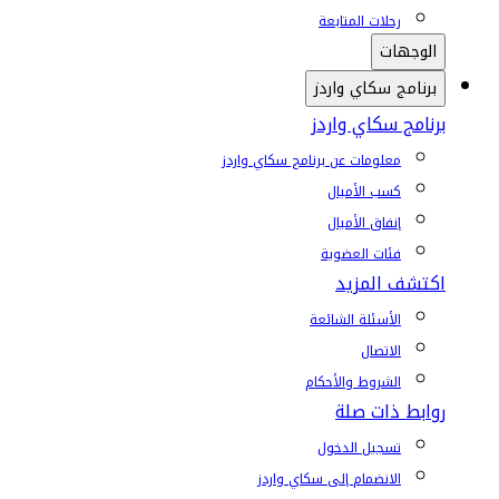
رحلات المتابعة
الوجهات
برنامج سكاي واردز
برنامج سكاي واردز
معلومات عن برنامج سكاي واردز
كسب الأميال
إنفاق الأميال
فئات العضوية
اكتشف المزيد
الأسئلة الشائعة
الاتصال
الشروط والأحكام
روابط ذات صلة
تسجيل الدخول
الانضمام إلى سكاي واردز