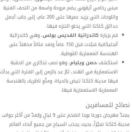
مبنى رخامي أيقوني يضم مروحة واسعة من التحف الفنية
واللوحات التي يزيد عمرها على 200 عام، إلى جانب أجمل
حدائق كلكتا التي يحلو التنزه فيها.
قم بزيارة
كاتدرائية القديس بولس
، وهي كاتدرائية
أنجليكانية شيّدت قبل 150 عاماً وتعد مثالاً مذهلاً على
الهندسة المعمارية القوطية.
استكشف
حصن ويليام
، وهو نصب تذكاري من الحقبة
الاستعمارية في الهند، ثمّ عد بالزمن إلى الفترة التي بدأت
فيها مدينة كلكتا تنبض بالحياة، ومتّع ناظريك بالهندسة
المعمارية الاستعمارية فيها.
نصائح للمسافرين
يمتدّ مهرجان دورغا بوجا الضخم على 9 ليالٍ ويُعدّ من أكثر جوانب
مدينة كلكتا تميّزاً، بحيث يجذب السياح من جميع أنحاء العالم