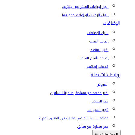
إنجاز إجراءات السفر عبر الإنترنت
إلغاء الرحلات أو إعادة جدولتها
الإضافات
شراء الإضافات
إضافة أمتعة
اختيار مقعد
إضافة تأمين السفر
خدمات إضافية
روابط ذات صلة
العروض
اختر مقعد مع مساحة إضافية للساقين
حجز الفنادق
تأجير السيارات
مواقف السيارات في مطار دبي المبنى رقم 2
حجز سيارة مع سائق
الحجز والإدارة