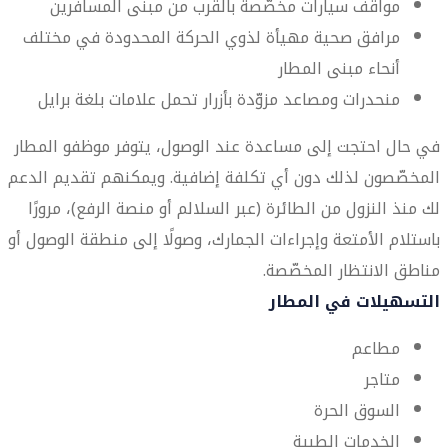
مواقف سيارات مخصّصة بالقرب من مبنى المسافرين
مرافق صحية مهيأة لذوي الحركة المحدودة في مختلف
أنحاء مبنى المطار
منحدرات ومصاعد مزوّدة بأزرار تحمل علامات بلغة برايل
في حال احتجت إلى مساعدة عند الوصول، يتوفر موظفو المطار
المخصّصون لذلك دون أي تكلفة إضافية. ويمكنهم تقديم الدعم
لك منذ النزول من الطائرة (عبر السلالم أو منصة الرفع)، مرورًا
باستلام الأمتعة وإجراءات الجمارك، وصولًا إلى منطقة الوصول أو
مناطق الانتظار المخصّصة.
التسهيلات في المطار
مطاعم
متاجر
السوق الحرة
الخدمات الطبية