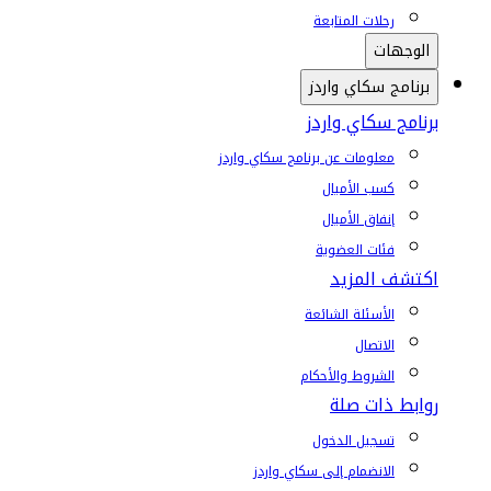
رحلات المتابعة
الوجهات
برنامج سكاي واردز
برنامج سكاي واردز
معلومات عن برنامج سكاي واردز
كسب الأميال
إنفاق الأميال
فئات العضوية
اكتشف المزيد
الأسئلة الشائعة
الاتصال
الشروط والأحكام
روابط ذات صلة
تسجيل الدخول
الانضمام إلى سكاي واردز