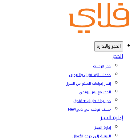
الحجز والإدارة
الحجز
حجز الرحلات
خدمات الإستقبال والترحيب
إنجاز إجراءات السفر من المنزل
الحجز مع رمز ترويجي
حجز رحلة طيران + فندق
محطة توقف في دبي
New
إدارة الحجز
إدارة الحجز
الترقية إلى درجة الأعمال