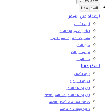
السفر معنا
الإعداد قبل السفر
أنواع الأسعار
التأشيرات وجوازات السفر
متطلبات التأشيرة حسب الدولة
طرق الدفع
مواعيد الرحلات
حالة الرحلة
السفر معنا
درجة الأعمال
الدرجة السياحية
إنجاز إجراءات السفر
إنجاز إجراءات السفر في المدينة
New
خدمات المساعدة لأصحاب الهمم
طائرة بوينغ 737 ماكس