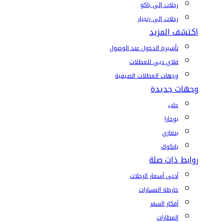
رحلات إلى باكو
رحلات إلى زنجبار
اكتشف المزيد
تأشيرة الدخول عند الوصول
فلاي دبي للعطلات
وجهات العطلات الصيفية
وجهات جديدة
حلب
بوخارا
بنغازي
بانكوك
روابط ذات صلة
أدنى أسعار الرحلات
خارطة المسارات
أفكار السفر
المطارات