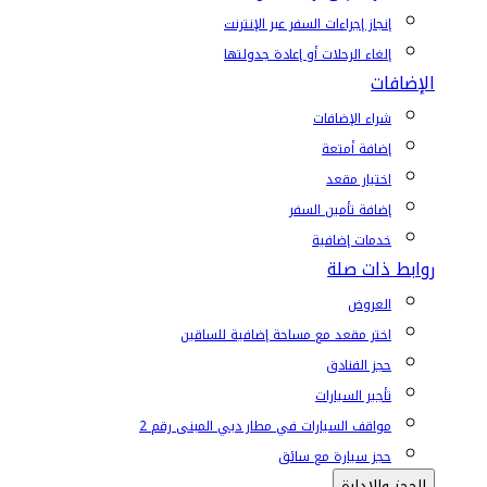
إنجاز إجراءات السفر عبر الإنترنت
إلغاء الرحلات أو إعادة جدولتها
الإضافات
شراء الإضافات
إضافة أمتعة
اختيار مقعد
إضافة تأمين السفر
خدمات إضافية
روابط ذات صلة
العروض
اختر مقعد مع مساحة إضافية للساقين
حجز الفنادق
تأجير السيارات
مواقف السيارات في مطار دبي المبنى رقم 2
حجز سيارة مع سائق
الحجز والإدارة