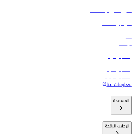
الإعلان على متن رحلاتنا
تسجيل الدخول لوكلاء السفر
أدنى أسعار الرحلات
فلاي دبي للعطلات
تأجير السيارات
فنادق
الوظائف
رحلات إلى تبيليسي
رحلات إلى الرياض
رحلات إلى مسقط
رحلات إلى ماليه
رحلات إلى كولومبو
معلومات عنا
المساعدة
الرحلات الرائجة