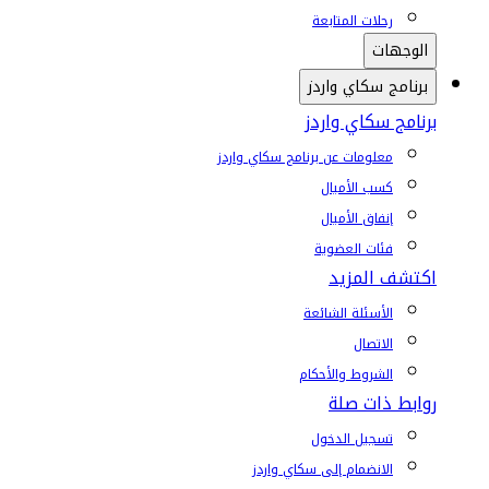
رحلات المتابعة
الوجهات
برنامج سكاي واردز
برنامج سكاي واردز
معلومات عن برنامج سكاي واردز
كسب الأميال
إنفاق الأميال
فئات العضوية
اكتشف المزيد
الأسئلة الشائعة
الاتصال
الشروط والأحكام
روابط ذات صلة
تسجيل الدخول
الانضمام إلى سكاي واردز