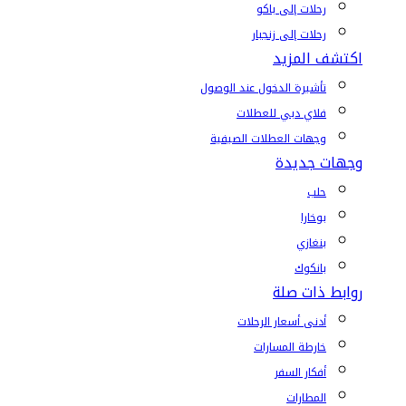
رحلات إلى باكو
رحلات إلى زنجبار
اكتشف المزيد
تأشيرة الدخول عند الوصول
فلاي دبي للعطلات
وجهات العطلات الصيفية
وجهات جديدة
حلب
بوخارا
بنغازي
بانكوك
روابط ذات صلة
أدنى أسعار الرحلات
خارطة المسارات
أفكار السفر
المطارات