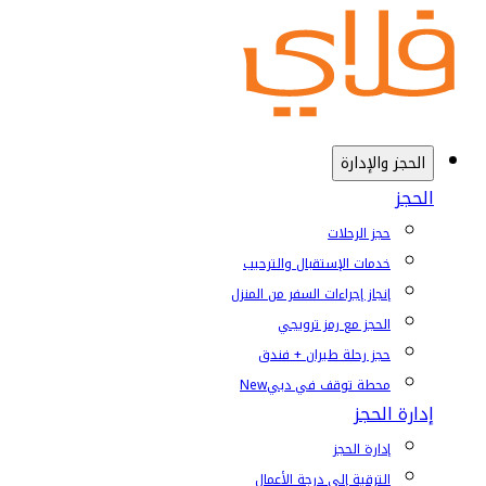
الحجز والإدارة
الحجز
حجز الرحلات
خدمات الإستقبال والترحيب
إنجاز إجراءات السفر من المنزل
الحجز مع رمز ترويجي
حجز رحلة طيران + فندق
محطة توقف في دبي
New
إدارة الحجز
إدارة الحجز
الترقية إلى درجة الأعمال