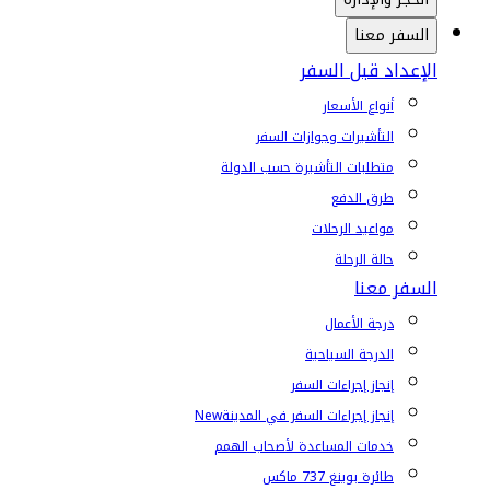
السفر معنا
الإعداد قبل السفر
أنواع الأسعار
التأشيرات وجوازات السفر
متطلبات التأشيرة حسب الدولة
طرق الدفع
مواعيد الرحلات
حالة الرحلة
السفر معنا
درجة الأعمال
الدرجة السياحية
إنجاز إجراءات السفر
إنجاز إجراءات السفر في المدينة
New
خدمات المساعدة لأصحاب الهمم
طائرة بوينغ 737 ماكس