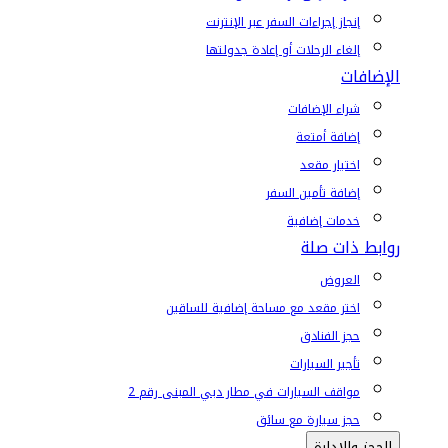
إنجاز إجراءات السفر عبر الإنترنت
إلغاء الرحلات أو إعادة جدولتها
الإضافات
شراء الإضافات
إضافة أمتعة
اختيار مقعد
إضافة تأمين السفر
خدمات إضافية
روابط ذات صلة
العروض
اختر مقعد مع مساحة إضافية للساقين
حجز الفنادق
تأجير السيارات
مواقف السيارات في مطار دبي المبنى رقم 2
حجز سيارة مع سائق
الحجز والإدارة