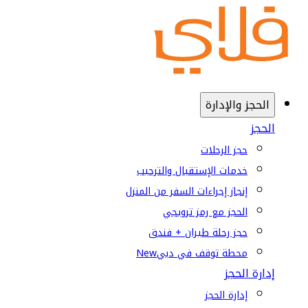
الحجز والإدارة
الحجز
حجز الرحلات
خدمات الإستقبال والترحيب
إنجاز إجراءات السفر من المنزل
الحجز مع رمز ترويجي
حجز رحلة طيران + فندق
محطة توقف في دبي
New
إدارة الحجز
إدارة الحجز