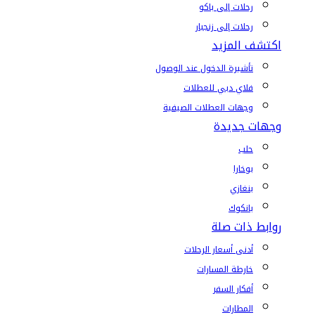
رحلات إلى باكو
رحلات إلى زنجبار
اكتشف المزيد
تأشيرة الدخول عند الوصول
فلاي دبي للعطلات
وجهات العطلات الصيفية
وجهات جديدة
حلب
بوخارا
بنغازي
بانكوك
روابط ذات صلة
أدنى أسعار الرحلات
خارطة المسارات
أفكار السفر
المطارات