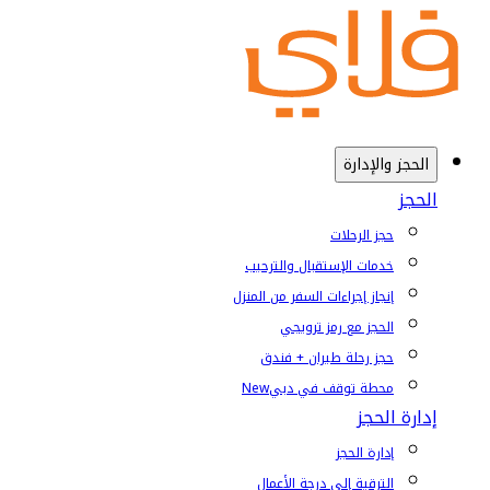
الحجز والإدارة
الحجز
حجز الرحلات
خدمات الإستقبال والترحيب
إنجاز إجراءات السفر من المنزل
الحجز مع رمز ترويجي
حجز رحلة طيران + فندق
محطة توقف في دبي
New
إدارة الحجز
إدارة الحجز
الترقية إلى درجة الأعمال