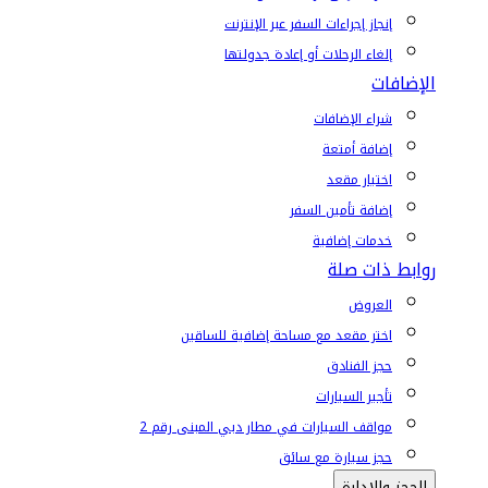
إنجاز إجراءات السفر عبر الإنترنت
إلغاء الرحلات أو إعادة جدولتها
الإضافات
شراء الإضافات
إضافة أمتعة
اختيار مقعد
إضافة تأمين السفر
خدمات إضافية
روابط ذات صلة
العروض
اختر مقعد مع مساحة إضافية للساقين
حجز الفنادق
تأجير السيارات
مواقف السيارات في مطار دبي المبنى رقم 2
حجز سيارة مع سائق
الحجز والإدارة