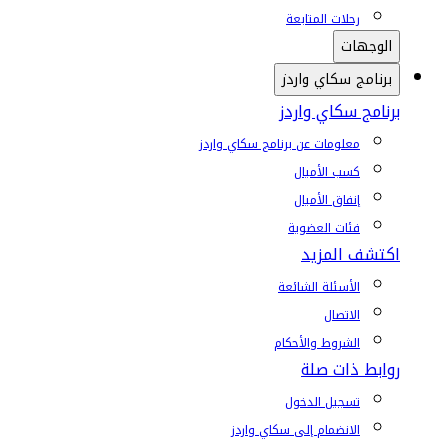
رحلات المتابعة
الوجهات
برنامج سكاي واردز
برنامج سكاي واردز
معلومات عن برنامج سكاي واردز
كسب الأميال
إنفاق الأميال
فئات العضوية
اكتشف المزيد
الأسئلة الشائعة
الاتصال
الشروط والأحكام
روابط ذات صلة
تسجيل الدخول
الانضمام إلى سكاي واردز