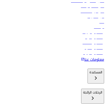
تسجيل الدخول لوكلاء السفر
أدنى أسعار الرحلات
فلاي دبي للعطلات
تأجير السيارات
فنادق
الوظائف
رحلات إلى تبيليسي
رحلات إلى الرياض
رحلات إلى مسقط
رحلات إلى ماليه
رحلات إلى كولومبو
معلومات عنا
المساعدة
الرحلات الرائجة