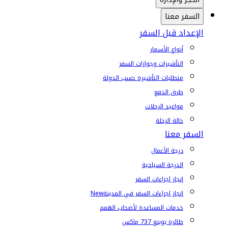
السفر معنا
الإعداد قبل السفر
أنواع الأسعار
التأشيرات وجوازات السفر
متطلبات التأشيرة حسب الدولة
طرق الدفع
مواعيد الرحلات
حالة الرحلة
السفر معنا
درجة الأعمال
الدرجة السياحية
إنجاز إجراءات السفر
إنجاز إجراءات السفر في المدينة
New
خدمات المساعدة لأصحاب الهمم
طائرة بوينغ 737 ماكس