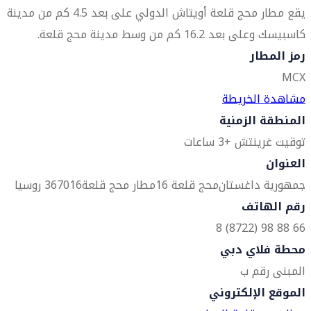
يقع مطار محج قلعة أويتاش الدولي على بعد 4.5 كم من مدينة
كاسبيسك وعلى بعد 16.2 كم من وسط مدينة محج قلعة.
رمز المطار
MCX
مشاهدة الخريطة
المنطقة الزمنية
توقيت غرينتش +3 ساعات
العنوان
جمهورية داغستان
محج قلعة 16
مطار محج قلعة
367016 روسيا
رقم الهاتف
66 88 98 (8722) 8
محطة فلاي دبي
المبنى رقم ب
الموقع الإلكتروني