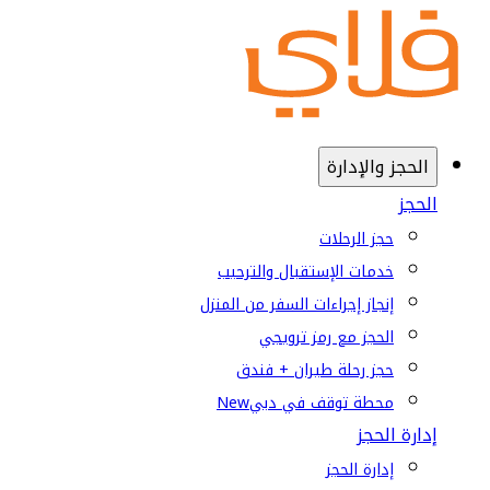
الحجز والإدارة
الحجز
حجز الرحلات
خدمات الإستقبال والترحيب
إنجاز إجراءات السفر من المنزل
الحجز مع رمز ترويجي
حجز رحلة طيران + فندق
محطة توقف في دبي
New
إدارة الحجز
إدارة الحجز