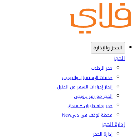
الحجز والإدارة
الحجز
حجز الرحلات
خدمات الإستقبال والترحيب
إنجاز إجراءات السفر من المنزل
الحجز مع رمز ترويجي
حجز رحلة طيران + فندق
محطة توقف في دبي
New
إدارة الحجز
إدارة الحجز