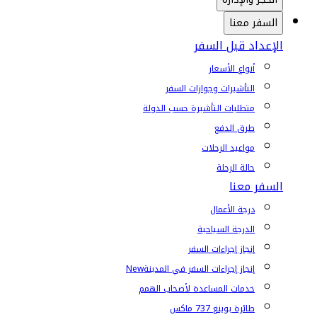
السفر معنا
الإعداد قبل السفر
أنواع الأسعار
التأشيرات وجوازات السفر
متطلبات التأشيرة حسب الدولة
طرق الدفع
مواعيد الرحلات
حالة الرحلة
السفر معنا
درجة الأعمال
الدرجة السياحية
إنجاز إجراءات السفر
إنجاز إجراءات السفر في المدينة
New
خدمات المساعدة لأصحاب الهمم
طائرة بوينغ 737 ماكس