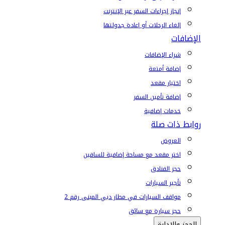
إنجاز إجراءات السفر عبر الإنترنت
إلغاء الرحلات أو إعادة جدولتها
الإضافات
شراء الإضافات
إضافة أمتعة
اختيار مقعد
إضافة تأمين السفر
خدمات إضافية
روابط ذات صلة
العروض
اختر مقعد مع مساحة إضافية للساقين
حجز الفنادق
تأجير السيارات
مواقف السيارات في مطار دبي المبنى رقم 2
حجز سيارة مع سائق
الحجز والإدارة