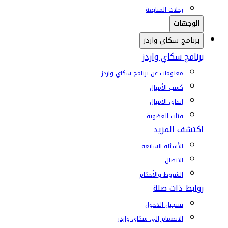
رحلات المتابعة
الوجهات
برنامج سكاي واردز
برنامج سكاي واردز
معلومات عن برنامج سكاي واردز
كسب الأميال
إنفاق الأميال
فئات العضوية
اكتشف المزيد
الأسئلة الشائعة
الاتصال
الشروط والأحكام
روابط ذات صلة
تسجيل الدخول
الانضمام إلى سكاي واردز