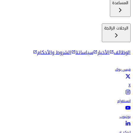
المساعدة
الرحلات الرائجة
الوظائف
الأخبار
سياساتنا
الشروط والأحكام
فيس بوك
X
انستقرام
يوتيوب
لينكد إن