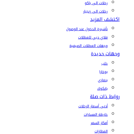
رحلات إلى باكو
رحلات إلى زنجبار
اكتشف المزيد
تأشيرة الدخول عند الوصول
فلاي دبي للعطلات
وجهات العطلات الصيفية
وجهات جديدة
حلب
بوخارا
بنغازي
بانكوك
روابط ذات صلة
أدنى أسعار الرحلات
خارطة المسارات
أفكار السفر
المطارات