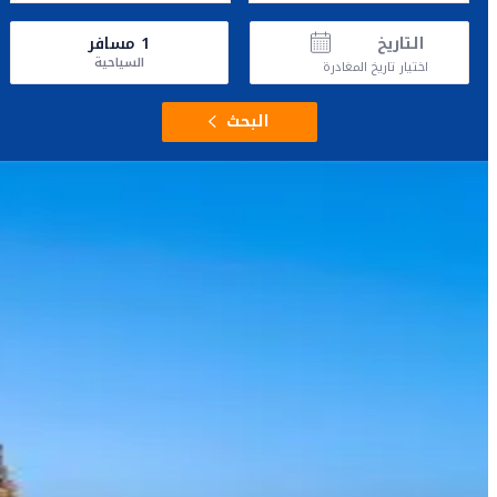
التاريخ
1
مسافر
السياحية
اختيار تاريخ المغادرة
البحث