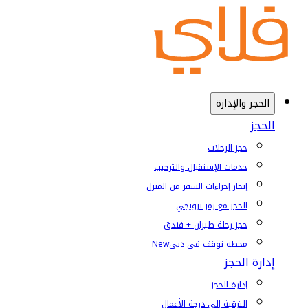
الحجز والإدارة
الحجز
حجز الرحلات
خدمات الإستقبال والترحيب
إنجاز إجراءات السفر من المنزل
الحجز مع رمز ترويجي
حجز رحلة طيران + فندق
محطة توقف في دبي
New
إدارة الحجز
إدارة الحجز
الترقية إلى درجة الأعمال