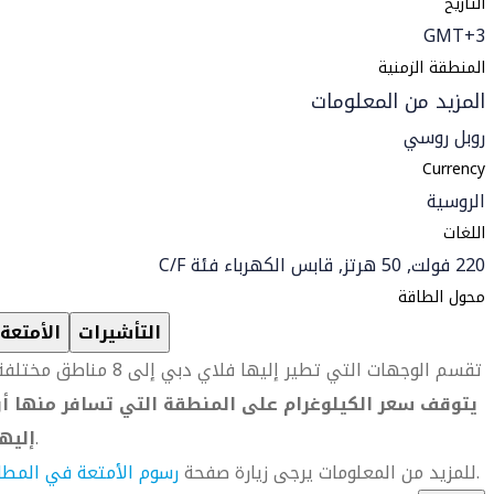
التاريخ
GMT+3
المنطقة الزمنية
المزيد من المعلومات
روبل روسي
Currency
الروسية
اللغات
220 فولت, 50 هرتز, قابس الكهرباء فئة C/F
محول الطاقة
التأشيرات
الأمتعة
تقسم الوجهات التي تطير إليها فلاي دبي إلى 8 مناطق مختلفة.
يتوقف سعر الكيلوغرام على المنطقة التي تسافر منها أو
.
إليه
.
للمزيد من المعلومات يرجى زيارة صفحة
رسوم الأمتعة في المطا