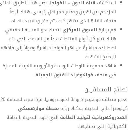
استكشف
قناة الدون – الفولجا
. يصل هذا الطريق المائي
المزدحم بين نهرين ويعتبر ممر نقلٍ رئيسي. هناك أيضاً
متحف القناة الذي يظهر كيف تم حفر وتشييد القناة.
قم بزيارة
السوق المركزي
لتحتك بجو المدينة الحقيقي.
هناك تباع كل أنواع المنتجات بدءاً من السمك الذي يتم
اصطياده مباشرةً من نهر الفولجا مباشرةً وصولاً إلى فاكهة
البطيخ الشهية.
شاهد مجموعة اللوحات الروسية والأوروبية الغربية المميزة
في
متحف فولغوغراد للفنون الجميلة
.
نصائح للمسافرين
تعتبر منطقة فولغوغراد بوابة لجنوب روسيا. فإذا سرت لمسافة 20
كيلومتراً خارج المدينة يمكنك زيارة
محطة فولزهسكي
الهدروكهربائية لتوليد الطاقة
التي تتود المدينة بالطاقة
الكهربائية التي تحتاجها.