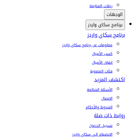
رحلات المتابعة
الوجهات
برنامج سكاي واردز
برنامج سكاي واردز
معلومات عن برنامج سكاي واردز
كسب الأميال
إنفاق الأميال
فئات العضوية
اكتشف المزيد
الأسئلة الشائعة
الاتصال
الشروط والأحكام
روابط ذات صلة
تسجيل الدخول
الانضمام إلى سكاي واردز