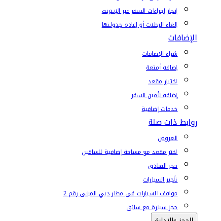
إنجاز إجراءات السفر عبر الإنترنت
إلغاء الرحلات أو إعادة جدولتها
الإضافات
شراء الإضافات
إضافة أمتعة
اختيار مقعد
إضافة تأمين السفر
خدمات إضافية
روابط ذات صلة
العروض
اختر مقعد مع مساحة إضافية للساقين
حجز الفنادق
تأجير السيارات
مواقف السيارات في مطار دبي المبنى رقم 2
حجز سيارة مع سائق
الحجز والإدارة