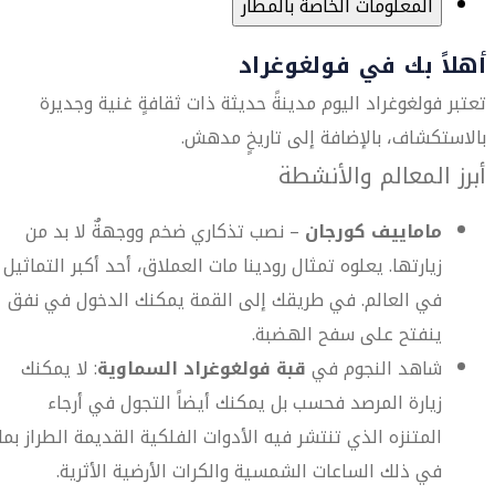
المعلومات الخاصة بالمطار
أهلاً بك في فولغوغراد
تعتبر فولغوغراد اليوم مدينةً حديثة ذات ثقافةٍ غنية وجديرة
بالاستكشاف، بالإضافة إلى تاريخٍ مدهش.
أبرز المعالم والأنشطة
ماماييف كورجان
– نصب تذكاري ضخم ووجهةٌ لا بد من
زيارتها. يعلوه تمثال رودينا مات العملاق، أحد أكبر التماثيل
في العالم. في طريقك إلى القمة يمكنك الدخول في نفق
ينفتح على سفح الهضبة.
شاهد النجوم في
قبة فولغوغراد السماوية
: لا يمكنك
زيارة المرصد فحسب بل يمكنك أيضاً التجول في أرجاء
المتنزه الذي تنتشر فيه الأدوات الفلكية القديمة الطراز بما
في ذلك الساعات الشمسية والكرات الأرضية الأثرية.