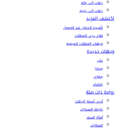
رحلات إلى باكو
رحلات إلى زنجبار
اكتشف المزيد
تأشيرة الدخول عند الوصول
فلاي دبي للعطلات
وجهات العطلات الصيفية
وجهات جديدة
حلب
بوخارا
بنغازي
بانكوك
روابط ذات صلة
أدنى أسعار الرحلات
خارطة المسارات
أفكار السفر
المطارات