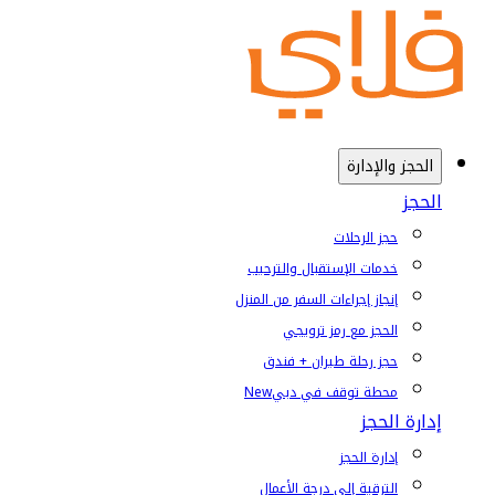
الحجز والإدارة
الحجز
حجز الرحلات
خدمات الإستقبال والترحيب
إنجاز إجراءات السفر من المنزل
الحجز مع رمز ترويجي
حجز رحلة طيران + فندق
محطة توقف في دبي
New
إدارة الحجز
إدارة الحجز
الترقية إلى درجة الأعمال