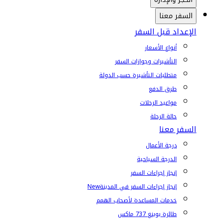
السفر معنا
الإعداد قبل السفر
أنواع الأسعار
التأشيرات وجوازات السفر
متطلبات التأشيرة حسب الدولة
طرق الدفع
مواعيد الرحلات
حالة الرحلة
السفر معنا
درجة الأعمال
الدرجة السياحية
إنجاز إجراءات السفر
إنجاز إجراءات السفر في المدينة
New
خدمات المساعدة لأصحاب الهمم
طائرة بوينغ 737 ماكس