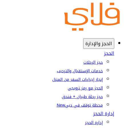
الحجز والإدارة
الحجز
حجز الرحلات
خدمات الإستقبال والترحيب
إنجاز إجراءات السفر من المنزل
الحجز مع رمز ترويجي
حجز رحلة طيران + فندق
محطة توقف في دبي
New
إدارة الحجز
إدارة الحجز