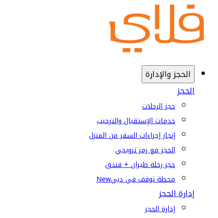
الحجز والإدارة
الحجز
حجز الرحلات
خدمات الإستقبال والترحيب
إنجاز إجراءات السفر من المنزل
الحجز مع رمز ترويجي
حجز رحلة طيران + فندق
محطة توقف في دبي
New
إدارة الحجز
إدارة الحجز