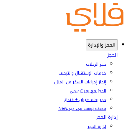
الحجز والإدارة
الحجز
حجز الرحلات
خدمات الإستقبال والترحيب
إنجاز إجراءات السفر من المنزل
الحجز مع رمز ترويجي
حجز رحلة طيران + فندق
محطة توقف في دبي
New
إدارة الحجز
إدارة الحجز