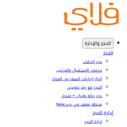
الحجز والإدارة
الحجز
حجز الرحلات
خدمات الإستقبال والترحيب
إنجاز إجراءات السفر من المنزل
الحجز مع رمز ترويجي
حجز رحلة طيران + فندق
محطة توقف في دبي
New
إدارة الحجز
إدارة الحجز