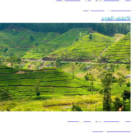
اكتشف جزر المالديف
اكتشف المزيد
دليل السفر إلى سريلانكا
اكتشف سريلانكا