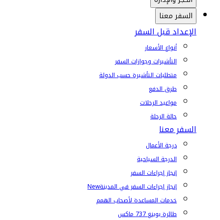
السفر معنا
الإعداد قبل السفر
أنواع الأسعار
التأشيرات وجوازات السفر
متطلبات التأشيرة حسب الدولة
طرق الدفع
مواعيد الرحلات
حالة الرحلة
السفر معنا
درجة الأعمال
الدرجة السياحية
إنجاز إجراءات السفر
إنجاز إجراءات السفر في المدينة
New
خدمات المساعدة لأصحاب الهمم
طائرة بوينغ 737 ماكس