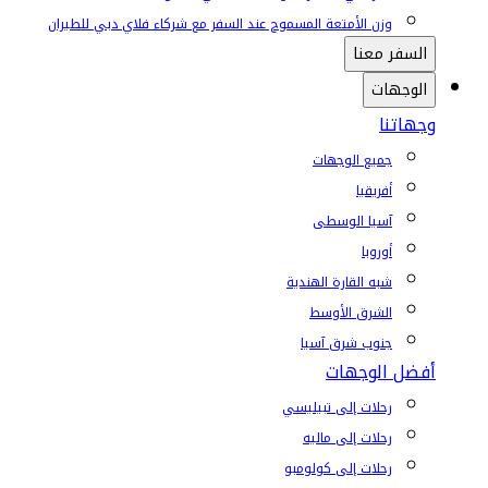
وزن الأمتعة المسموح عند السفر مع شركاء فلاي دبي للطيران
السفر معنا
الوجهات
وجهاتنا
جميع الوجهات
أفريقيا
آسيا الوسطى
أوروبا
شبه القارة الهندية
الشرق الأوسط
جنوب شرق آسيا
أفضل الوجهات
رحلات إلى تبيليسي
رحلات إلى ماليه
رحلات إلى كولومبو