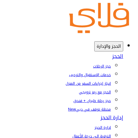
الحجز والإدارة
الحجز
حجز الرحلات
خدمات الإستقبال والترحيب
إنجاز إجراءات السفر من المنزل
الحجز مع رمز ترويجي
حجز رحلة طيران + فندق
محطة توقف في دبي
New
إدارة الحجز
إدارة الحجز
الترقية إلى درجة الأعمال