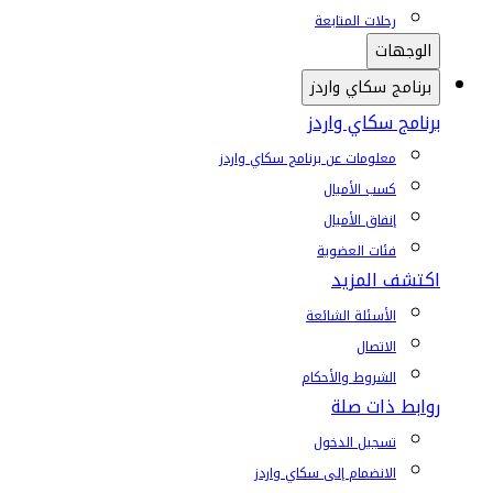
رحلات المتابعة
الوجهات
برنامج سكاي واردز
برنامج سكاي واردز
معلومات عن برنامج سكاي واردز
كسب الأميال
إنفاق الأميال
فئات العضوية
اكتشف المزيد
الأسئلة الشائعة
الاتصال
الشروط والأحكام
روابط ذات صلة
تسجيل الدخول
الانضمام إلى سكاي واردز