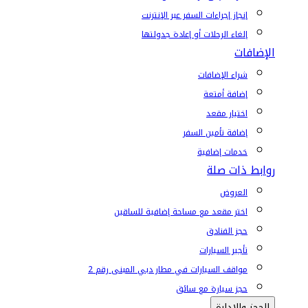
إنجاز إجراءات السفر عبر الإنترنت
إلغاء الرحلات أو إعادة جدولتها
الإضافات
شراء الإضافات
إضافة أمتعة
اختيار مقعد
إضافة تأمين السفر
خدمات إضافية
روابط ذات صلة
العروض
اختر مقعد مع مساحة إضافية للساقين
حجز الفنادق
تأجير السيارات
مواقف السيارات في مطار دبي المبنى رقم 2
حجز سيارة مع سائق
الحجز والإدارة