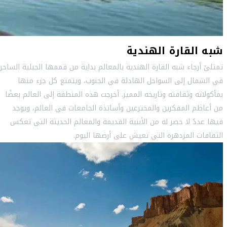
شبه القارة الهندية
تمتلئ أرجاء شبه القارة الهندية بالمعالم بداية من قممها الجبلية الساحر
في الشمال إلى السواحل الهادئة في الجنوب، ويتمتع كل جزء منها
بمأكولاته وثقافته وتاريخه المميز. أخرجت هذه المنطقة إلى العالم بعضًا
من أعاظم المفكرين والمخترعين وأساتذة الجامعات في العالم، ويوجد
فيها عددٌ لا حصر له من الأبنية القديمة والمعالم الحديثة التي تعكس
الثقافات المزدهرة التي تعيش على أرضها اليوم.