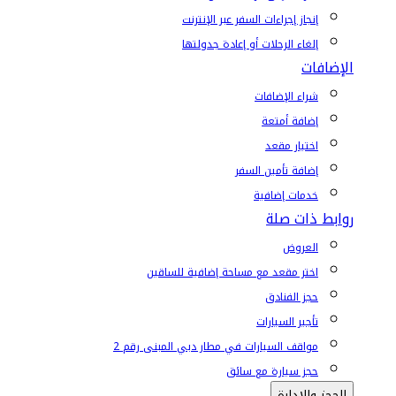
إنجاز إجراءات السفر عبر الإنترنت
إلغاء الرحلات أو إعادة جدولتها
الإضافات
شراء الإضافات
إضافة أمتعة
اختيار مقعد
إضافة تأمين السفر
خدمات إضافية
روابط ذات صلة
العروض
اختر مقعد مع مساحة إضافية للساقين
حجز الفنادق
تأجير السيارات
مواقف السيارات في مطار دبي المبنى رقم 2
حجز سيارة مع سائق
الحجز والإدارة