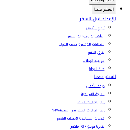
السفر معنا
الإعداد قبل السفر
أنواع الأسعار
التأشيرات وجوازات السفر
متطلبات التأشيرة حسب الدولة
طرق الدفع
مواعيد الرحلات
حالة الرحلة
السفر معنا
درجة الأعمال
الدرجة السياحية
إنجاز إجراءات السفر
إنجاز إجراءات السفر في المدينة
New
خدمات المساعدة لأصحاب الهمم
طائرة بوينغ 737 ماكس