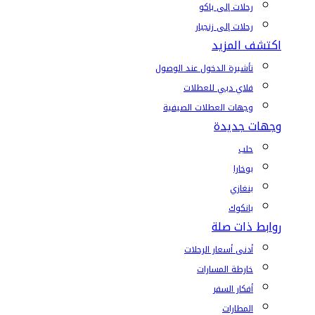
رحلات إلى باكو
رحلات إلى زنجبار
اكتشف المزيد
تأشيرة الدخول عند الوصول
فلاي دبي للعطلات
وجهات العطلات الصيفية
وجهات جديدة
حلب
بوخارا
بنغازي
بانكوك
روابط ذات صلة
أدنى أسعار الرحلات
خارطة المسارات
أفكار السفر
المطارات