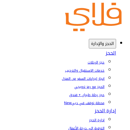
الحجز والإدارة
الحجز
حجز الرحلات
خدمات الإستقبال والترحيب
إنجاز إجراءات السفر من المنزل
الحجز مع رمز ترويجي
حجز رحلة طيران + فندق
محطة توقف في دبي
New
إدارة الحجز
إدارة الحجز
الترقية إلى درجة الأعمال