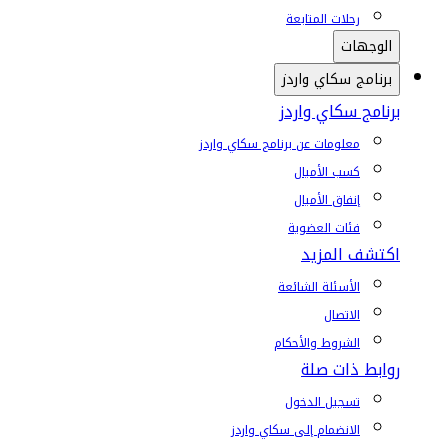
رحلات المتابعة
الوجهات
برنامج سكاي واردز
برنامج سكاي واردز
معلومات عن برنامج سكاي واردز
كسب الأميال
إنفاق الأميال
فئات العضوية
اكتشف المزيد
الأسئلة الشائعة
الاتصال
الشروط والأحكام
روابط ذات صلة
تسجيل الدخول
الانضمام إلى سكاي واردز