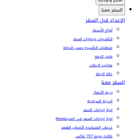
السفر معنا
الإعداد قبل السفر
أنواع الأسعار
التأشيرات وجوازات السفر
متطلبات التأشيرة حسب الدولة
طرق الدفع
مواعيد الرحلات
حالة الرحلة
السفر معنا
درجة الأعمال
الدرجة السياحية
إنجاز إجراءات السفر
إنجاز إجراءات السفر في المدينة
New
خدمات المساعدة لأصحاب الهمم
طائرة بوينغ 737 ماكس