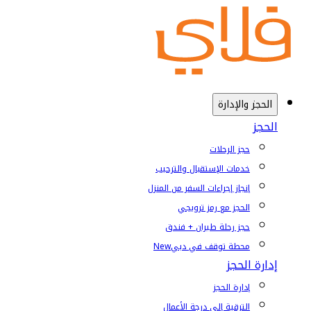
الحجز والإدارة
الحجز
حجز الرحلات
خدمات الإستقبال والترحيب
إنجاز إجراءات السفر من المنزل
الحجز مع رمز ترويجي
حجز رحلة طيران + فندق
محطة توقف في دبي
New
إدارة الحجز
إدارة الحجز
الترقية إلى درجة الأعمال