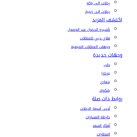
رحلات إلى باكو
رحلات إلى زنجبار
اكتشف المزيد
تأشيرة الدخول عند الوصول
فلاي دبي للعطلات
وجهات العطلات الصيفية
وجهات جديدة
حلب
بوخارا
بنغازي
بانكوك
روابط ذات صلة
أدنى أسعار الرحلات
خارطة المسارات
أفكار السفر
المطارات