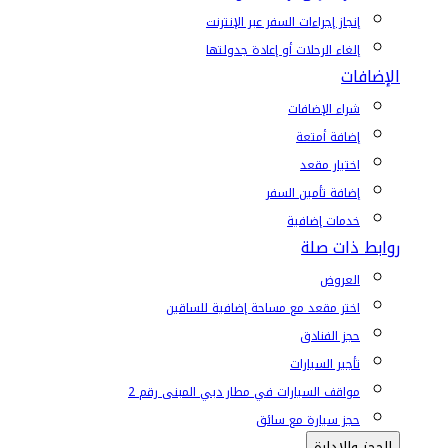
إنجاز إجراءات السفر عبر الإنترنت
إلغاء الرحلات أو إعادة جدولتها
الإضافات
شراء الإضافات
إضافة أمتعة
اختيار مقعد
إضافة تأمين السفر
خدمات إضافية
روابط ذات صلة
العروض
اختر مقعد مع مساحة إضافية للساقين
حجز الفنادق
تأجير السيارات
مواقف السيارات في مطار دبي المبنى رقم 2
حجز سيارة مع سائق
الحجز والإدارة