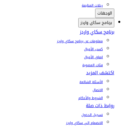
رحلات المتابعة
الوجهات
برنامج سكاي واردز
برنامج سكاي واردز
معلومات عن برنامج سكاي واردز
كسب الأميال
إنفاق الأميال
فئات العضوية
اكتشف المزيد
الأسئلة الشائعة
الاتصال
الشروط والأحكام
روابط ذات صلة
تسجيل الدخول
الانضمام إلى سكاي واردز