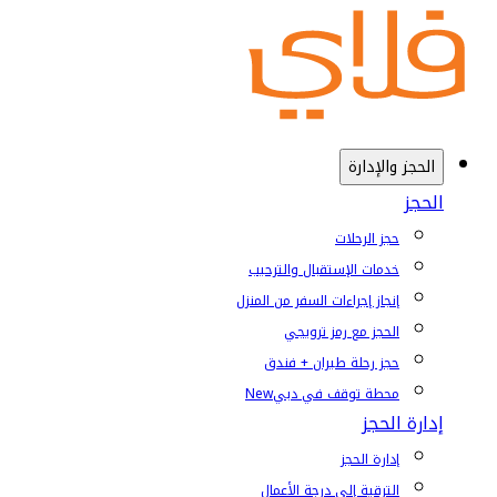
الحجز والإدارة
الحجز
حجز الرحلات
خدمات الإستقبال والترحيب
إنجاز إجراءات السفر من المنزل
الحجز مع رمز ترويجي
حجز رحلة طيران + فندق
محطة توقف في دبي
New
إدارة الحجز
إدارة الحجز
الترقية إلى درجة الأعمال