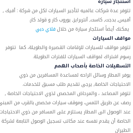
استئجار سيارة
تتوفر عدة شركات عالميه لتأجير السيارات لكل من شركة : أفيك ,
أفيس, بدجت, كاست, أنتربرايز, يوروب كار و قولد كار.
يمكنك أيضاً استئجار سيارة من خلال
فلاي دبي
مواقف السيارات
تتوفر مواقف للسيارات للإقامات القصيرة والطويلة، كما تتوفر
رسوم اشتراك لمواقف السيارات للفترات الطويلة.
التسهيلات الخاصة بأصحاب الهمم
يوفر المطار وسائل الراحه لمساعدة المسافرين من ذوي
الاحتياجات الخاصة, يرجى تقديم طلب مسبق للخدمات.
تتوفر المصاعد ، والمرحاض المخصص لذوي الاحتياجات الخاصة ,
رصف عن طريق اللمس، وموقف سيارات مخصص بالقرب من المبنى
عند الوصول الى المطار يستلزم على المسافر من ذوي الاحتياجات
الخاصة أن يقدم نفسه عند مكاتب تسجيل الوصول التابعة لشركة
الطيران