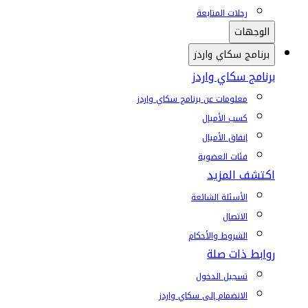
رحلات المتابعة
الوجهات
برنامج سكاي واردز
برنامج سكاي واردز
معلومات عن برنامج سكاي واردز
كسب الأميال
إنفاق الأميال
فئات العضوية
اكتشف المزيد
الأسئلة الشائعة
الاتصال
الشروط والأحكام
روابط ذات صلة
تسجيل الدخول
الانضمام إلى سكاي واردز