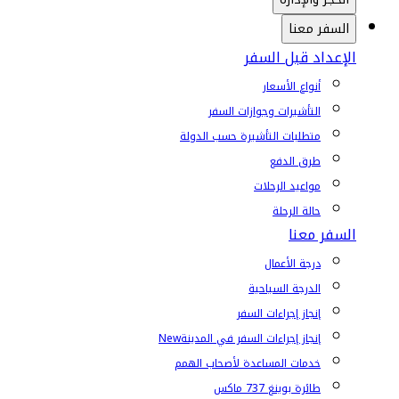
السفر معنا
الإعداد قبل السفر
أنواع الأسعار
التأشيرات وجوازات السفر
متطلبات التأشيرة حسب الدولة
طرق الدفع
مواعيد الرحلات
حالة الرحلة
السفر معنا
درجة الأعمال
الدرجة السياحية
إنجاز إجراءات السفر
إنجاز إجراءات السفر في المدينة
New
خدمات المساعدة لأصحاب الهمم
طائرة بوينغ 737 ماكس