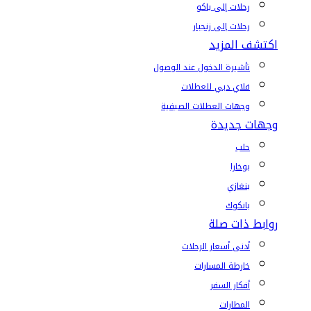
رحلات إلى باكو
رحلات إلى زنجبار
اكتشف المزيد
تأشيرة الدخول عند الوصول
فلاي دبي للعطلات
وجهات العطلات الصيفية
وجهات جديدة
حلب
بوخارا
بنغازي
بانكوك
روابط ذات صلة
أدنى أسعار الرحلات
خارطة المسارات
أفكار السفر
المطارات