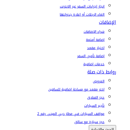
إنجاز إجراءات السفر عبر الإنترنت
إلغاء الرحلات أو إعادة جدولتها
الإضافات
شراء الإضافات
إضافة أمتعة
اختيار مقعد
إضافة تأمين السفر
خدمات إضافية
روابط ذات صلة
العروض
اختر مقعد مع مساحة إضافية للساقين
حجز الفنادق
تأجير السيارات
مواقف السيارات في مطار دبي المبنى رقم 2
حجز سيارة مع سائق
الحجز والإدارة