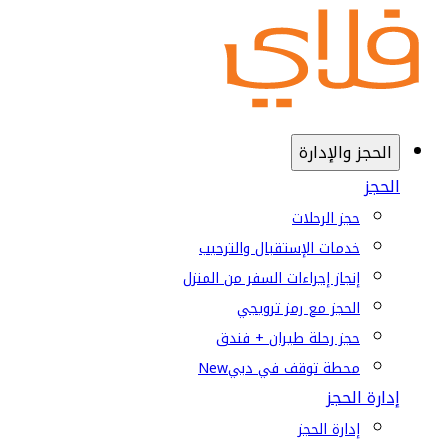
الحجز والإدارة
الحجز
حجز الرحلات
خدمات الإستقبال والترحيب
إنجاز إجراءات السفر من المنزل
الحجز مع رمز ترويجي
حجز رحلة طيران + فندق
محطة توقف في دبي
New
إدارة الحجز
إدارة الحجز