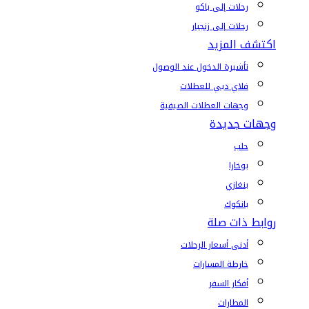
رحلات إلى باكو
رحلات إلى زنجبار
اكتشف المزيد
تأشيرة الدخول عند الوصول
فلاي دبي للعطلات
وجهات العطلات الصيفية
وجهات جديدة
حلب
بوخارا
بنغازي
بانكوك
روابط ذات صلة
أدنى أسعار الرحلات
خارطة المسارات
أفكار السفر
المطارات