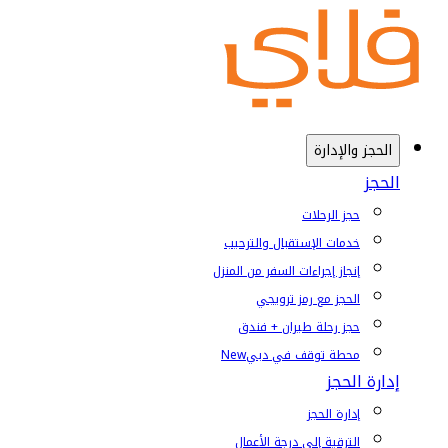
الحجز والإدارة
الحجز
حجز الرحلات
خدمات الإستقبال والترحيب
إنجاز إجراءات السفر من المنزل
الحجز مع رمز ترويجي
حجز رحلة طيران + فندق
محطة توقف في دبي
New
إدارة الحجز
إدارة الحجز
الترقية إلى درجة الأعمال