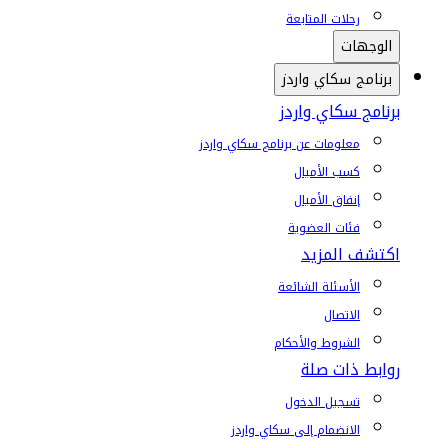
رحلات المتابعة
الوجهات
برنامج سكاي واردز
برنامج سكاي واردز
معلومات عن برنامج سكاي واردز
كسب الأميال
إنفاق الأميال
فئات العضوية
اكتشف المزيد
الأسئلة الشائعة
الاتصال
الشروط والأحكام
روابط ذات صلة
تسجيل الدخول
الانضمام إلى سكاي واردز