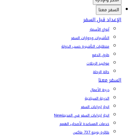
السفر معنا
الإعداد قبل السفر
أنواع الأسعار
التأشيرات وجوازات السفر
متطلبات التأشيرة حسب الدولة
طرق الدفع
مواعيد الرحلات
حالة الرحلة
السفر معنا
درجة الأعمال
الدرجة السياحية
إنجاز إجراءات السفر
إنجاز إجراءات السفر في المدينة
New
خدمات المساعدة لأصحاب الهمم
طائرة بوينغ 737 ماكس