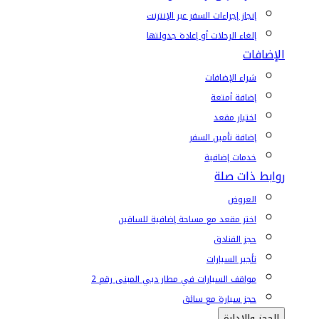
إنجاز إجراءات السفر عبر الإنترنت
إلغاء الرحلات أو إعادة جدولتها
الإضافات
شراء الإضافات
إضافة أمتعة
اختيار مقعد
إضافة تأمين السفر
خدمات إضافية
روابط ذات صلة
العروض
اختر مقعد مع مساحة إضافية للساقين
حجز الفنادق
تأجير السيارات
مواقف السيارات في مطار دبي المبنى رقم 2
حجز سيارة مع سائق
الحجز والإدارة