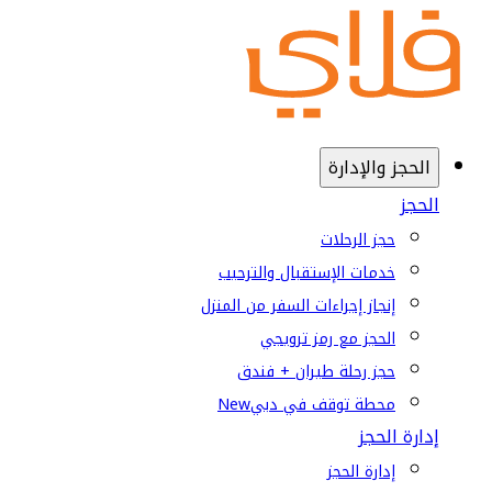
الحجز والإدارة
الحجز
حجز الرحلات
خدمات الإستقبال والترحيب
إنجاز إجراءات السفر من المنزل
الحجز مع رمز ترويجي
حجز رحلة طيران + فندق
محطة توقف في دبي
New
إدارة الحجز
إدارة الحجز