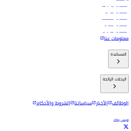
رحلات إلى تبيليسي
رحلات إلى الرياض
رحلات إلى مسقط
رحلات إلى ماليه
رحلات إلى كولومبو
معلومات عنا
المساعدة
الرحلات الرائجة
الوظائف
الأخبار
سياساتنا
الشروط والأحكام
فيس بوك