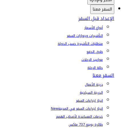
السفر معنا
الإعداد قبل السفر
أنواع الأسعار
التأشيرات وجوازات السفر
متطلبات التأشيرة حسب الدولة
طرق الدفع
مواعيد الرحلات
حالة الرحلة
السفر معنا
درجة الأعمال
الدرجة السياحية
إنجاز إجراءات السفر
إنجاز إجراءات السفر في المدينة
New
خدمات المساعدة لأصحاب الهمم
طائرة بوينغ 737 ماكس