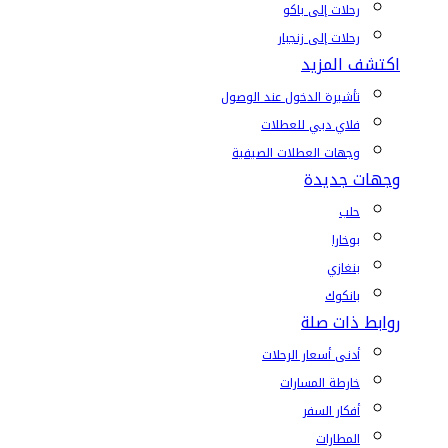
رحلات إلى باكو
رحلات إلى زنجبار
اكتشف المزيد
تأشيرة الدخول عند الوصول
فلاي دبي للعطلات
وجهات العطلات الصيفية
وجهات جديدة
حلب
بوخارا
بنغازي
بانكوك
روابط ذات صلة
أدنى أسعار الرحلات
خارطة المسارات
أفكار السفر
المطارات