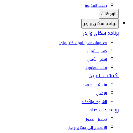
رحلات المتابعة
الوجهات
برنامج سكاي واردز
برنامج سكاي واردز
معلومات عن برنامج سكاي واردز
كسب الأميال
إنفاق الأميال
فئات العضوية
اكتشف المزيد
الأسئلة الشائعة
الاتصال
الشروط والأحكام
روابط ذات صلة
تسجيل الدخول
الانضمام إلى سكاي واردز