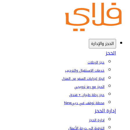
الحجز والإدارة
الحجز
حجز الرحلات
خدمات الإستقبال والترحيب
إنجاز إجراءات السفر من المنزل
الحجز مع رمز ترويجي
حجز رحلة طيران + فندق
محطة توقف في دبي
New
إدارة الحجز
إدارة الحجز
الترقية إلى درجة الأعمال