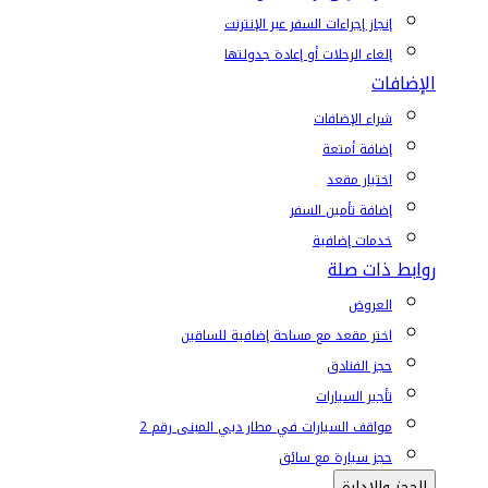
إنجاز إجراءات السفر عبر الإنترنت
إلغاء الرحلات أو إعادة جدولتها
الإضافات
شراء الإضافات
إضافة أمتعة
اختيار مقعد
إضافة تأمين السفر
خدمات إضافية
روابط ذات صلة
العروض
اختر مقعد مع مساحة إضافية للساقين
حجز الفنادق
تأجير السيارات
مواقف السيارات في مطار دبي المبنى رقم 2
حجز سيارة مع سائق
الحجز والإدارة