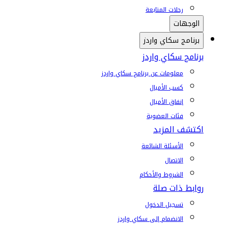
رحلات المتابعة
الوجهات
برنامج سكاي واردز
برنامج سكاي واردز
معلومات عن برنامج سكاي واردز
كسب الأميال
إنفاق الأميال
فئات العضوية
اكتشف المزيد
الأسئلة الشائعة
الاتصال
الشروط والأحكام
روابط ذات صلة
تسجيل الدخول
الانضمام إلى سكاي واردز