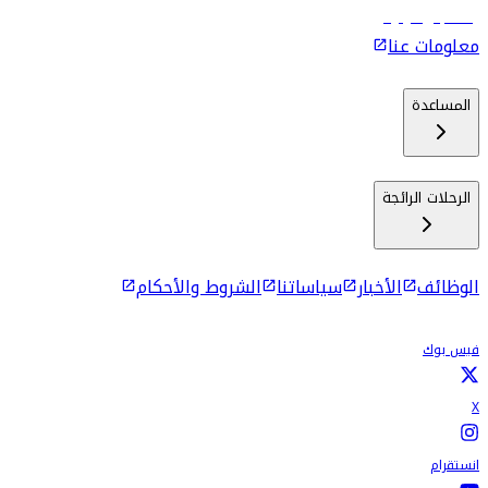
رحلات إلى كولومبو
معلومات عنا
المساعدة
الرحلات الرائجة
الوظائف
الأخبار
سياساتنا
الشروط والأحكام
فيس بوك
X
انستقرام