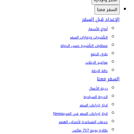
السفر معنا
الإعداد قبل السفر
أنواع الأسعار
التأشيرات وجوازات السفر
متطلبات التأشيرة حسب الدولة
طرق الدفع
مواعيد الرحلات
حالة الرحلة
السفر معنا
درجة الأعمال
الدرجة السياحية
إنجاز إجراءات السفر
إنجاز إجراءات السفر في المدينة
New
خدمات المساعدة لأصحاب الهمم
طائرة بوينغ 737 ماكس