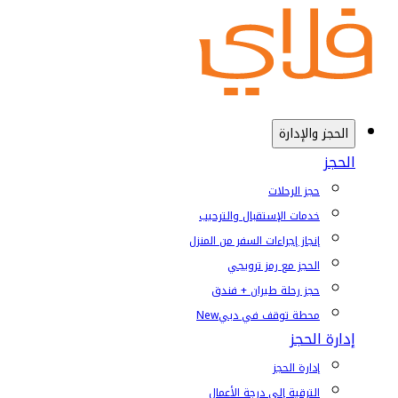
الحجز والإدارة
الحجز
حجز الرحلات
خدمات الإستقبال والترحيب
إنجاز إجراءات السفر من المنزل
الحجز مع رمز ترويجي
حجز رحلة طيران + فندق
محطة توقف في دبي
New
إدارة الحجز
إدارة الحجز
الترقية إلى درجة الأعمال