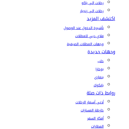
رحلات إلى باكو
رحلات إلى زنجبار
اكتشف المزيد
تأشيرة الدخول عند الوصول
فلاي دبي للعطلات
وجهات العطلات الصيفية
وجهات جديدة
حلب
بوخارا
بنغازي
بانكوك
روابط ذات صلة
أدنى أسعار الرحلات
خارطة المسارات
أفكار السفر
المطارات