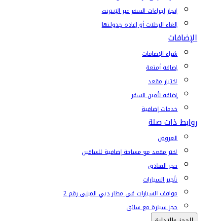
إنجاز إجراءات السفر عبر الإنترنت
إلغاء الرحلات أو إعادة جدولتها
الإضافات
شراء الإضافات
إضافة أمتعة
اختيار مقعد
إضافة تأمين السفر
خدمات إضافية
روابط ذات صلة
العروض
اختر مقعد مع مساحة إضافية للساقين
حجز الفنادق
تأجير السيارات
مواقف السيارات في مطار دبي المبنى رقم 2
حجز سيارة مع سائق
الحجز والإدارة