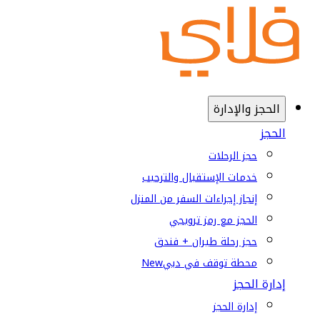
الحجز والإدارة
الحجز
حجز الرحلات
خدمات الإستقبال والترحيب
إنجاز إجراءات السفر من المنزل
الحجز مع رمز ترويجي
حجز رحلة طيران + فندق
محطة توقف في دبي
New
إدارة الحجز
إدارة الحجز