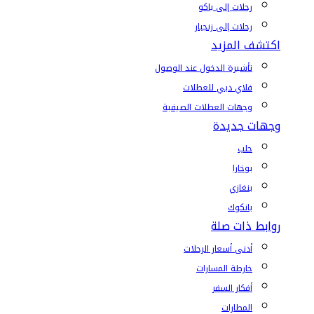
رحلات إلى باكو
رحلات إلى زنجبار
اكتشف المزيد
تأشيرة الدخول عند الوصول
فلاي دبي للعطلات
وجهات العطلات الصيفية
وجهات جديدة
حلب
بوخارا
بنغازي
بانكوك
روابط ذات صلة
أدنى أسعار الرحلات
خارطة المسارات
أفكار السفر
المطارات