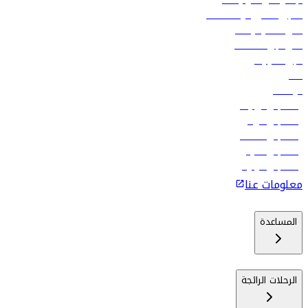
الإعلان على متن رحلاتنا
تسجيل الدخول لوكلاء السفر
أدنى أسعار الرحلات
فلاي دبي للعطلات
تأجير السيارات
فنادق
الوظائف
رحلات إلى تبيليسي
رحلات إلى الرياض
رحلات إلى مسقط
رحلات إلى ماليه
رحلات إلى كولومبو
معلومات عنا
المساعدة
الرحلات الرائجة