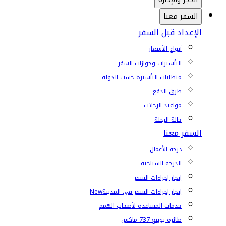
السفر معنا
الإعداد قبل السفر
أنواع الأسعار
التأشيرات وجوازات السفر
متطلبات التأشيرة حسب الدولة
طرق الدفع
مواعيد الرحلات
حالة الرحلة
السفر معنا
درجة الأعمال
الدرجة السياحية
إنجاز إجراءات السفر
إنجاز إجراءات السفر في المدينة
New
خدمات المساعدة لأصحاب الهمم
طائرة بوينغ 737 ماكس