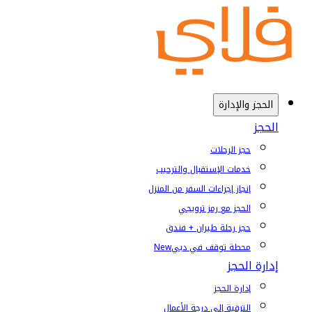
الحجز والإدارة
الحجز
حجز الرحلات
خدمات الإستقبال والترحيب
إنجاز إجراءات السفر من المنزل
الحجز مع رمز ترويجي
حجز رحلة طيران + فندق
محطة توقف في دبي
New
إدارة الحجز
إدارة الحجز
الترقية إلى درجة الأعمال