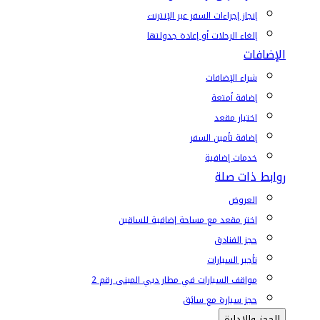
إنجاز إجراءات السفر عبر الإنترنت
إلغاء الرحلات أو إعادة جدولتها
الإضافات
شراء الإضافات
إضافة أمتعة
اختيار مقعد
إضافة تأمين السفر
خدمات إضافية
روابط ذات صلة
العروض
اختر مقعد مع مساحة إضافية للساقين
حجز الفنادق
تأجير السيارات
مواقف السيارات في مطار دبي المبنى رقم 2
حجز سيارة مع سائق
الحجز والإدارة