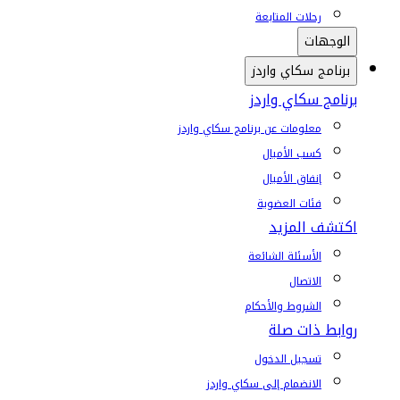
رحلات المتابعة
الوجهات
برنامج سكاي واردز
برنامج سكاي واردز
معلومات عن برنامج سكاي واردز
كسب الأميال
إنفاق الأميال
فئات العضوية
اكتشف المزيد
الأسئلة الشائعة
الاتصال
الشروط والأحكام
روابط ذات صلة
تسجيل الدخول
الانضمام إلى سكاي واردز