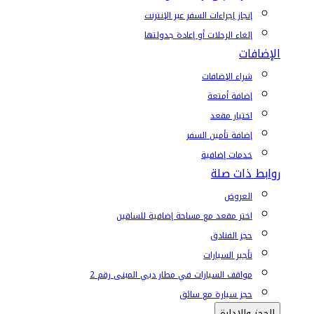
إنجاز إجراءات السفر عبر الإنترنت
إلغاء الرحلات أو إعادة جدولتها
الإضافات
شراء الإضافات
إضافة أمتعة
اختيار مقعد
إضافة تأمين السفر
خدمات إضافية
روابط ذات صلة
العروض
اختر مقعد مع مساحة إضافية للساقين
حجز الفنادق
تأجير السيارات
مواقف السيارات في مطار دبي المبنى رقم 2
حجز سيارة مع سائق
الحجز والإدارة