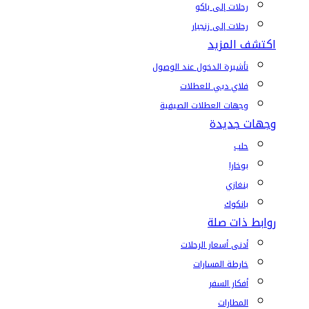
رحلات إلى باكو
رحلات إلى زنجبار
اكتشف المزيد
تأشيرة الدخول عند الوصول
فلاي دبي للعطلات
وجهات العطلات الصيفية
وجهات جديدة
حلب
بوخارا
بنغازي
بانكوك
روابط ذات صلة
أدنى أسعار الرحلات
خارطة المسارات
أفكار السفر
المطارات