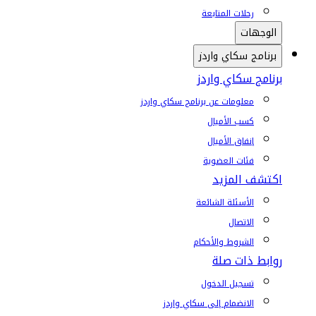
رحلات المتابعة
الوجهات
برنامج سكاي واردز
برنامج سكاي واردز
معلومات عن برنامج سكاي واردز
كسب الأميال
إنفاق الأميال
فئات العضوية
اكتشف المزيد
الأسئلة الشائعة
الاتصال
الشروط والأحكام
روابط ذات صلة
تسجيل الدخول
الانضمام إلى سكاي واردز