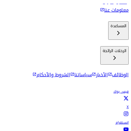
رحلات إلى كولومبو
معلومات عنا
المساعدة
الرحلات الرائجة
الوظائف
الأخبار
سياساتنا
الشروط والأحكام
فيس بوك
X
انستقرام