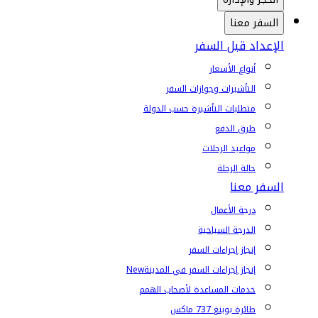
السفر معنا
الإعداد قبل السفر
أنواع الأسعار
التأشيرات وجوازات السفر
متطلبات التأشيرة حسب الدولة
طرق الدفع
مواعيد الرحلات
حالة الرحلة
السفر معنا
درجة الأعمال
الدرجة السياحية
إنجاز إجراءات السفر
إنجاز إجراءات السفر في المدينة
New
خدمات المساعدة لأصحاب الهمم
طائرة بوينغ 737 ماكس