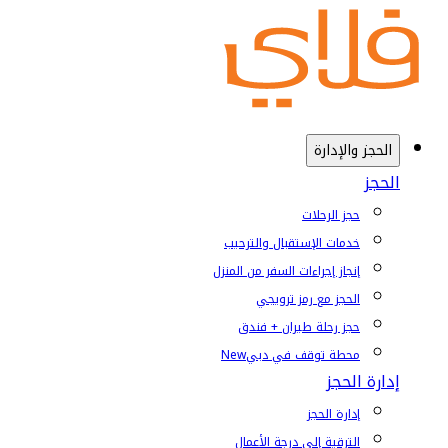
الحجز والإدارة
الحجز
حجز الرحلات
خدمات الإستقبال والترحيب
إنجاز إجراءات السفر من المنزل
الحجز مع رمز ترويجي
حجز رحلة طيران + فندق
محطة توقف في دبي
New
إدارة الحجز
إدارة الحجز
الترقية إلى درجة الأعمال