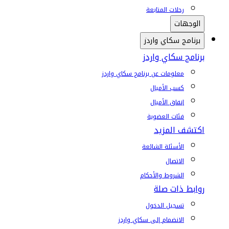
رحلات المتابعة
الوجهات
برنامج سكاي واردز
برنامج سكاي واردز
معلومات عن برنامج سكاي واردز
كسب الأميال
إنفاق الأميال
فئات العضوية
اكتشف المزيد
الأسئلة الشائعة
الاتصال
الشروط والأحكام
روابط ذات صلة
تسجيل الدخول
الانضمام إلى سكاي واردز