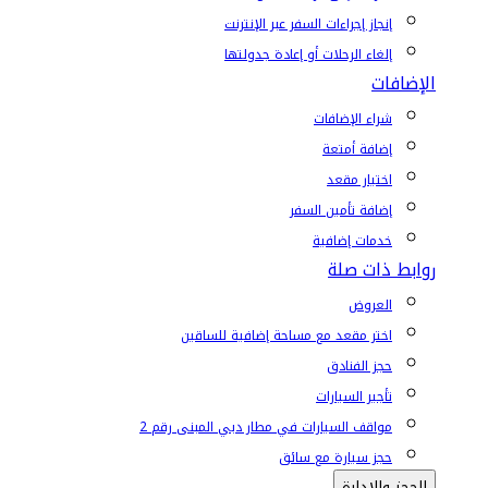
إنجاز إجراءات السفر عبر الإنترنت
إلغاء الرحلات أو إعادة جدولتها
الإضافات
شراء الإضافات
إضافة أمتعة
اختيار مقعد
إضافة تأمين السفر
خدمات إضافية
روابط ذات صلة
العروض
اختر مقعد مع مساحة إضافية للساقين
حجز الفنادق
تأجير السيارات
مواقف السيارات في مطار دبي المبنى رقم 2
حجز سيارة مع سائق
الحجز والإدارة