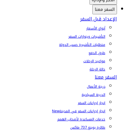
السفر معنا
الإعداد قبل السفر
أنواع الأسعار
التأشيرات وجوازات السفر
متطلبات التأشيرة حسب الدولة
طرق الدفع
مواعيد الرحلات
حالة الرحلة
السفر معنا
درجة الأعمال
الدرجة السياحية
إنجاز إجراءات السفر
إنجاز إجراءات السفر في المدينة
New
خدمات المساعدة لأصحاب الهمم
طائرة بوينغ 737 ماكس