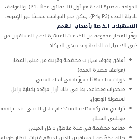
المواقف قصيرة المدة مع أول 10 دقائق مجانًا (P1)، والمواقف
طويلة المدة (P3 وP4). يمكن حجز المواقف مسبقًا عبر الإنترنت.
التسهيلات الخاصة بأصحاب الهمم
يوفّر المطار مجموعة من الخدمات الميسّرة لدعم المسافرين من
ذوي الاحتياجات الخاصة ومحدودي الحركة:
أماكن وقوف سيارات مخصّصة وقريبة من مبنى المطار
(مواقف قصيرة المدة).
دورات مياه مهيّأة موزّعة في أنحاء المبنى.
منحدرات ومصاعد، بما في ذلك أزرار مزوّدة بكتابة برايل
لسهولة الوصول.
كراسي متحركة متاحة للاستخدام داخل المبنى عند مرافقة
موظفي المطار.
مقاعد مخصّصة في عدة مناطق داخل المبنى.
صالة مخصّصة للمسافرين الذين لديهم فترات انتظار طويلة.