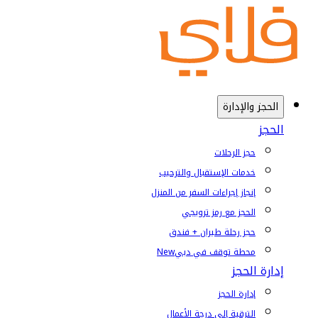
الحجز والإدارة
الحجز
حجز الرحلات
خدمات الإستقبال والترحيب
إنجاز إجراءات السفر من المنزل
الحجز مع رمز ترويجي
حجز رحلة طيران + فندق
محطة توقف في دبي
New
إدارة الحجز
إدارة الحجز
الترقية إلى درجة الأعمال