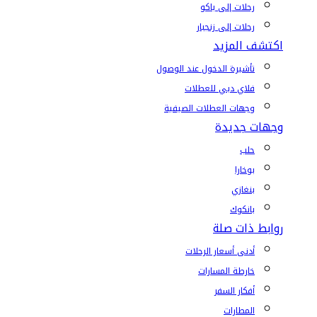
رحلات إلى باكو
رحلات إلى زنجبار
اكتشف المزيد
تأشيرة الدخول عند الوصول
فلاي دبي للعطلات
وجهات العطلات الصيفية
وجهات جديدة
حلب
بوخارا
بنغازي
بانكوك
روابط ذات صلة
أدنى أسعار الرحلات
خارطة المسارات
أفكار السفر
المطارات