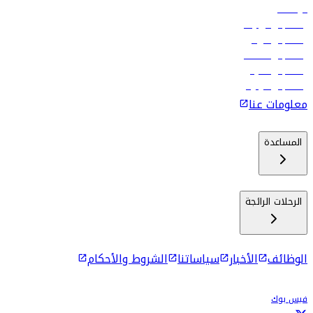
الوظائف
رحلات إلى تبيليسي
رحلات إلى الرياض
رحلات إلى مسقط
رحلات إلى ماليه
رحلات إلى كولومبو
معلومات عنا
المساعدة
الرحلات الرائجة
الوظائف
الأخبار
سياساتنا
الشروط والأحكام
فيس بوك