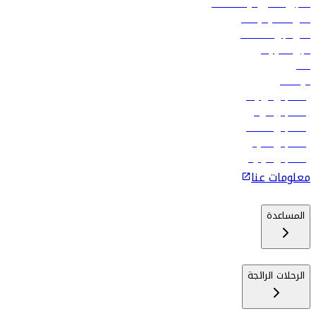
تسجيل الدخول لوكلاء السفر
أدنى أسعار الرحلات
فلاي دبي للعطلات
تأجير السيارات
فنادق
الوظائف
رحلات إلى تبيليسي
رحلات إلى الرياض
رحلات إلى مسقط
رحلات إلى ماليه
رحلات إلى كولومبو
معلومات عنا
المساعدة
الرحلات الرائجة