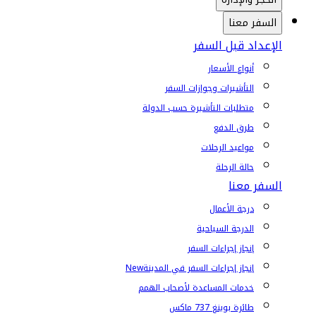
السفر معنا
الإعداد قبل السفر
أنواع الأسعار
التأشيرات وجوازات السفر
متطلبات التأشيرة حسب الدولة
طرق الدفع
مواعيد الرحلات
حالة الرحلة
السفر معنا
درجة الأعمال
الدرجة السياحية
إنجاز إجراءات السفر
إنجاز إجراءات السفر في المدينة
New
خدمات المساعدة لأصحاب الهمم
طائرة بوينغ 737 ماكس