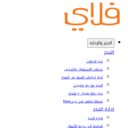
الحجز والإدارة
الحجز
حجز الرحلات
خدمات الإستقبال والترحيب
إنجاز إجراءات السفر من المنزل
الحجز مع رمز ترويجي
حجز رحلة طيران + فندق
محطة توقف في دبي
New
إدارة الحجز
إدارة الحجز
الترقية إلى درجة الأعمال