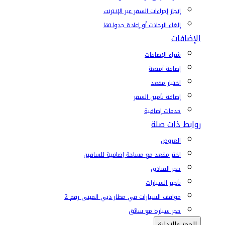
إنجاز إجراءات السفر عبر الإنترنت
إلغاء الرحلات أو إعادة جدولتها
الإضافات
شراء الإضافات
إضافة أمتعة
اختيار مقعد
إضافة تأمين السفر
خدمات إضافية
روابط ذات صلة
العروض
اختر مقعد مع مساحة إضافية للساقين
حجز الفنادق
تأجير السيارات
مواقف السيارات في مطار دبي المبنى رقم 2
حجز سيارة مع سائق
الحجز والإدارة