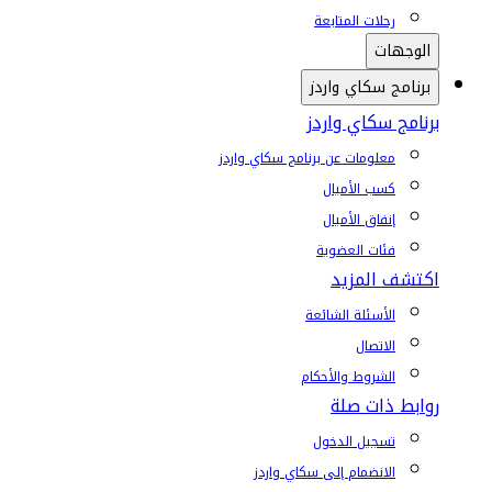
رحلات المتابعة
الوجهات
برنامج سكاي واردز
برنامج سكاي واردز
معلومات عن برنامج سكاي واردز
كسب الأميال
إنفاق الأميال
فئات العضوية
اكتشف المزيد
الأسئلة الشائعة
الاتصال
الشروط والأحكام
روابط ذات صلة
تسجيل الدخول
الانضمام إلى سكاي واردز