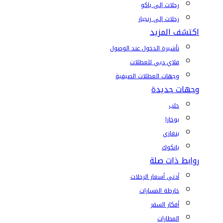
رحلات إلى باكو
رحلات إلى زنجبار
اكتشف المزيد
تأشيرة الدخول عند الوصول
فلاي دبي للعطلات
وجهات العطلات الصيفية
وجهات جديدة
حلب
بوخارا
بنغازي
بانكوك
روابط ذات صلة
أدنى أسعار الرحلات
خارطة المسارات
أفكار السفر
المطارات